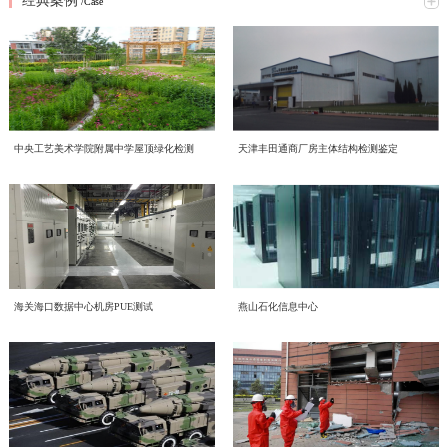
经典案例
/Case
了国投健康产业投资有限公司（以下简称“国投健康”）质量、环境、职业健康安
关准则，评审标准严苛、涵盖范围全面，是衡量机构碳核查技术能力、公正性与
近日，由中国电子工程设计院股份有限公司国家电子工程建筑及环境性能质量检
审查会顺利召开
全管理三体系建设项目。并于近日组织召开质量、环境、职业健康安全管理三体
权威性的核心标杆，获得该项认可意味着机构出具的温室气体审定、核查结果可
验检测中心主编的中国工程建设标准化协会标准《电子工业化学品系统验收标准
系建设项目启动会。本次启动的三体系建设，严格对标 GB/T 19001-2016/ISO
获得全球多个国家和地区的认可，具备极强的公信力与法律效力。 评审过程
（送审稿）》（以下简称《标准》）审查会在北京召开。近年来，随着国内半导
9001:2015质量管理体系、GB/T 24001-2016/ISO 14001:2015环境管理体系、GB/T
中电投检测中心为工业建筑进行火灾后检测鉴定—全维度检
中，CNAS评审组通过资料审核、现场核查、体系核查等多维度、全流程严苛评
体集成电路、平板显示等行业的快速发展，高纯化学品系统作为整个电子工程建
45001-2020/ISO 45001:2018职业健康安全管理体系。结合标准条款和国投健康运
审，对中心温室气体量化核算、排放核查、数据溯源管理、质量管理体系等核心
近期，我中心针对某电厂烟囱火灾事件完成全面检测鉴定工作。本次鉴定严格依
测+仿真分析
设的重要组成部分，建设需求日益增加、技术要求不断提升。而目前国内涉及化
营服务核心业务场景，启动会明确了体系文件编制、流程梳理、审核认证等全流
能力进行全面核验。评审组充分肯定了中心在低碳技术领域的专业积累、完善的
据《火灾后工程结构鉴定标准》《烟囱工程技术标准》《工业建筑可靠性鉴定标
学品系统质量和验收细则的标准缺失，现行GB 50781、等标准多是从设计、建
程工作安排，确保体系建设贴合企业实际经营情况，真正实现标准化落地、常态
管理程序以及严谨的技术服务流程，最终确认中心完全符合温室气体审定与核查
准》等国家标准，通过实体检测、温度场仿真、力学分析等多维度评估，明确烟
造的角度，对电子工业气体系统进行技术规定，从质量控制角度目前的做法基本
环境噪声检测，守护城市声环境质量
化运行、长效化赋能。作为本次三体系建设工作的技术支撑单位，中电投检测中
中央工艺美术学院附属中学屋顶绿化检测
天津丰田通商厂房主体结构检测鉴定
机构认可规范要求，准予获批相关认可资质。 作为深耕工程检测、评定与绿色
囱结构现状及后续处置方向，为电厂安全生产提供科学支撑。（1）全维度检测
是引用SEMI、ASTM等国外标准，一方面缺少技术一致性，另一方面制约了国
心将持续推进国投健康三体系建设、运行、认证工作，以标准化管理赋能健康产
低碳技术服务领域的专业机构，中电投工程研究检测评定中心有限公司长期聚
随着我国经济发展和城市化进程的加速，噪声污染已成为现代社会中一个日益突
覆盖 核心指标符合规范本次检测首先核查烟囱结构体系及平面布置，确认该钢
内相关产业的发展。本标准从立项开始，就得到了CECS 电子工程分会的大力支
业高质量发展，助力国投健康全力打造管理规范、服务优质、安全可控、可持续
焦“双碳”战略落地，深耕绿色低碳产业赛道，持续完善碳服务技术体系，组建专
出的环境问题。环境噪声检测作为治理噪声污染的重要环节，对提升环境的健康
筋混凝土筒体整体布置与原设计图纸完全一致。地基基础未见不均匀沉降、滑移
持和行业的高度关注，组建了涵盖业主单位、设计院、施工单位、材料和设备供
发展的长效管理机制。
业碳核查技术团队，深耕电子电气设备，工业机械，食品，土木工程，建材等多
及舒适度具有重要意义。 中电投工程研究检测评定中心有限公司（以下简称中
或整体倾斜现象，后续仍需按规范持续开展沉降观测。外观质量检查显示，火灾
结构检测的智能化升级路径——智慧监测赋能工业装备
应商、检测和技术服务机构等20多家参编单位的编制组。中国工程建设标准化协
领域温室气体排放核算与核查，不断夯实技术积淀、优化服务流程、提升专业能
电投检测中心）是中国国家认证认可监督管理委员会批准具备资质认定
未对混凝土筒壁外表面造成损伤，无人机高清拍摄及倾斜摄影三维模型验证，外
会电子工程分会、审查专家和编制组成员代表近20人参加了会议。会议由中国工
依托“十五五”质量强国与智能制造发展布局，国内检验检测行业正加速数字化、
力，全力为各类市场主体提供科学、精准、合规的碳管理技术支撑。 此次CNAS
（CMA）的检验检测机构，也是由中国合格评定国家认可委员会（CNAS）批准
表面混凝土质量良好，仅局部存在轻微蜂窝、麻面缺陷；内表面因火灾出现7类
程建设标准化协会电子工程分会正高级工程师单云凤主持。中国电子工程设计院
智慧化转型。结构健康监测作为工业安全的关键屏障，已摆脱传统人工巡检模
温室气体审定和核查资质的获批，是中心在绿色低碳服务领域的重要里程碑突
的实验室认可机构和检验机构，具备建设工程质量检测机构、房屋安全鉴定、室
差异化损伤特征，按高度划分为7个火灾影响特征区域，相关损伤分布图、断面
股份有限公司资深院长顾问王立代表主编单位致辞，对协会、审查专家及编制组
式，进入全天候数字监护新阶段。本文以大型厂房重型起重设备结构健康监测
破，不仅充分印证了中心碳核查技术能力、数据公信力、体系规范性达到国际先
内环境质量检测等资质，是北京市生态环境监测技术服务机构备案单位。中电投
玻璃幕墙检测鉴定：为城市天际线筑牢安全防线
图及实拍照片已同步归档。材料性能检测方面，未明显受损区域的混凝土回弹强
成员在《标准》编制过程中的大力支持和辛勤付出表示感谢。中国电子工程设计
（SHM）项目为样本，简述智慧监测技术的应用逻辑，并展望行业发展趋势。
海关海口数据中心机房PUE测试
燕山石化信息中心
进水平，进一步完善了中心绿色低碳服务管理流程，大幅提升了中心在温室气体
检测中心业务覆盖建筑工程结构检测鉴定，特种生产及居住环境检测等领域，特
度、外露钢筋的屈服强度、抗拉强度及最大伸长率均满足原设计要求。采用全站
院股份有限公司国家电子工程建筑及环境性能质量检验检测中心洁净所所长郭凯
漫步城市高楼林立的街道，通透美观的玻璃幕墙早已成为现代建筑标志性名片。
一、 从定期巡检到实时监测：结构健康监测的价值升级 冶金、重工行业的厂房
核查领域的核心竞争力。同时，也让中心具备了开展全国范围内温室气体审定、
色开展环境噪声检测业务，为各类客户提供精准、高效、合规的噪声检测服务。
仪检测的烟囱筒身垂直度偏差符合《烟囱工程技术标准》限值要求。混凝土电镜
代表主编单位介绍了《标准》的编制背景、编制历程、研究内容、主要创新点以
兼具颜值与围护功能的幕墙，长期承受风雨、温差、风压侵蚀，随着服役年限增
结构与桥式起重机长期处于高温、高粉尘工况，持续承受交变载荷，易产生隐性
核查合规服务的资质条件，可有效助力各类企业精准完成碳排放盘查、温室气体
主要检测范围包含：（1）社会生活环境噪声检测；（2）工业企业及建筑施工环
材料分析进一步还原了各标高的受火温度，与火灾动力学仿真、有限元温度场分
及征求意见处理等情况。《标准》编制符合工程建设标准编写规定，送审资料齐
长，玻璃面板自爆、结构胶脱粘、连接件锈蚀松动、雨水渗漏等安全隐患逐年凸
疲劳裂纹、节点松动等损伤。传统人工定期巡检为阶段性静态检测，难以捕捉周
人人讲安全，个个会应急——多措并举推进“安全生产月”活
核查报告、低碳体系建设等工作，助力企业高效应对碳合规管理、绿色贸易壁垒
境噪声检测；（3）建筑室内环境噪声检测。1环境噪声污染的定义：环境噪声污
析结果相互印证。（2）鉴定评级明确结论 承载能力达标但需完善构造依据《火
全，符合审查要求。《标准》对电子工业化学品系统的进场验收、施工验收、测
显。如何提前排查幕墙玻璃面板高空坠物风险、守住公共安全底线？标准化玻璃
期内突发隐患，存在明显监管盲区。 结构健康监测系统（SHM）可实现设备结
等行业需求。 下一步，中心将以此为契机，严格恪守CNAS认可准则与国际国内
染是指噪声排放源所产生的环境噪声超过国家规定的噪声排放标准，并干扰他人
灾后工程结构鉴定标准》，本次鉴定分为初步鉴定与详细鉴定两个阶段：初步鉴
当前正值全国第 25 个 “安全生产月”。为深入贯彻落实“人人讲安全、个个会应急
动走深走实
试验收、监控和管理系统验收等方面进行了规定，为化学品系统验收工作的技术
幕墙检测鉴定，是排查隐患、评估结构安全、延长建筑使用寿命的核心技术手
构7×24小时动态监测。通过在吊车梁、立柱等关键构件布设高精度传感器，实时
相关标准规范，持续精进技...
正常生活、工作和学习的现象。2环境噪声的分类：根据《中华人民共和国噪声
定以构件宏观检查评估为主，详细鉴定聚焦安全性分析。最终“筒壁及支承结
—— 排查整治风险隐患”主题要求，中电投检测中心（以下简称“中心”）紧扣安
要求一致性提供了支撑。《标准》内容科学合理、可操作性强，与现行相关标准
段。一、玻璃幕墙检测鉴定，为什么必不可少？整套幕墙由支承框架、玻璃面
采集应力、形变、倾角等核心数据，将隐性损伤转化为可视化数字信号，推动设
污染防治法》环境噪声根据来源主要分为：社会生活噪声、交通运输噪声、工业
构”系统可靠性评级为C级，即不符合国家现行标准的可靠性要求，需采取针对性
全主线、聚焦实战实效，精心组织开展了一系列形式多样、内容丰富的安全宣教
相协调，具有较强的创新性、可实施性和针对性，达到了国际水平。专家组一致
板、结构密封胶三大核心构件组成，三者协同抵御风力、温度应力、地震等外
网络安全意识形态工作专题学习和研究
备运维从事后处置转向事前预警，有效补齐传统检测的短板。二、 智慧监测实