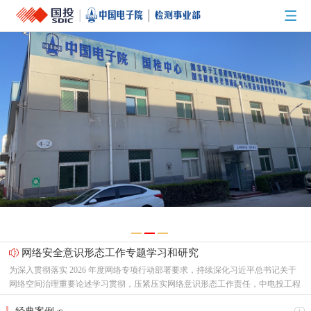
网络安全意识形态工作专题学习和研究
为深入贯彻落实 2026 年度网络专项行动部署要求，持续深化习近平总书记关于
网络空间治理重要论述学习贯彻，压紧压实网络意识形态工作责任，中电投工程
研究检测评定中心有限公司（以下简称“中心”）党总支召开专题支委会，集中研
节能新起点，低碳向未来！