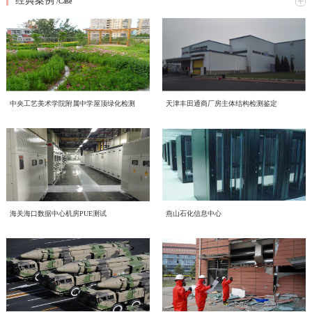
经典案例
究网络意识形态重点工作，全面梳理工作提升方向、明确落实举措。结合本次会
/Case
2026年6月16日，中电投检测中心以线上线下相结合的形式，开展了一场主题鲜
议精神，形成专题学习研讨材料如下：一、提高政治站位，深刻认识网络意识形
明的环保知识学习活动，积极响应2026年全国低碳日“绿色转型 全民同行”主题号
态工作核心意义互联网是意识形态斗争的主阵地、主战场、最前沿，网络意识形
召。一、三部宣传片，共学绿色理念 本次学习重点围绕三部权威宣传片展开，
态安全直接关系政治安全、舆论安全和单位长远发展。习近平总书记深刻指
喜报！中电投工程研究检测评定中心成功获批CNAS温室气体
三部宣传片，视角不同、侧重各异，但指向同一个目标——让绿色低碳成为每个
出；“过不了互联网这一关，就过不了长期执政这一关，必须坚持正能量是总要
近日，中电投工程研究检测评定中心有限公司（以下简称中心）顺利通过中国合
审定与核查认可资质
人的行动自觉。 2026年全国低碳日“绿色转型 全民同行”主题宣传片 由生态环境
求、管得住是硬道理、用得好是真本事，持续健全网络生态治理长效机制，营造
格评定国家认可委员会（CNAS）严格评审，成功取得温室气体审定和核查分项
部发布，紧扣今年全国低碳日主题，号召全社会共同参与绿色转型，强调低碳发
风清气正的网络空间”。中心运营自有新媒体宣传平台，党员、职工线上交流、
认可资质，认可注册号为CNAS VV048-EI。此次资质的成功获批，标志着中心
展不是选择题，而是必答题。 2026年全国节能宣传周“节能新起点 低碳向未
赋能合规高质量发展 中电投检测中心承接国投健康公司启动
对外业务宣传频次高，各类线上内容发布、网络言论行为都直接代表单位形象、
中央工艺美术学院附属中学屋顶绿化检测
天津丰田通商厂房主体结构检测鉴定
温室气体核查、碳资产管理与低碳技术服务能力正式获得国家级、国际化权威认
来”主题视频 聚焦工业和信息化系统节能降碳实践，展示各领域在节能提效、绿
传导价值导向。全体党员干部要切实提高政治判断力、政治领悟力、政治执行
为进一步规范集团内企业经营管理、夯实合规运营根基、提升产业服务质效，助
质量、环境、职业健康安全管理体系建设工作
可，核心技术实力与合规服务水平迈入行业先进梯队。 中国合格评定国家认可
色制造方面的探索与成果，为行业绿色发展提供方向指引。 2026年公共机构节
力，摒弃 “重业务、轻网信” 的片面认知，把网络意识形态工作摆在党建重点位
力企业高质量、可持续、安全化发展，中国电子工程设计院股份有限公司全资子
委员会（CNAS）是国内权威的实验室与检验检测机构认可机构，其认可资质具
能降碳《守望未来》主题宣传片 以公共机构为切入点，讲述节能降碳背后的责
置，坚持守土有责、守土负责、守土尽责，牢牢管好、守好、用好各类网络阵
公司中电投工程研究检测评定中心有限公司（以下简称“中电投检测中心”）承接
备国际互认效力，严格遵循ISO 14064系列国际标准及国家温室气体审定核查相
CECS协会标准《电子工业化学品系统验收标准（送审稿）》
任与担当，传递"节约资源就是守护未来"的理念，展现公共机构在绿色转型中的
地。二、对标专项部署，明晰网络意识形态两大重点工作任务会议传达上级
了国投健康产业投资有限公司（以下简称“国投健康”）质量、环境、职业健康安
关准则，评审标准严苛、涵盖范围全面，是衡量机构碳核查技术能力、公正性与
示范引领作用。二、立足"十五五"，践行全流程绿色理念在中国电子工程设计院
2026 年度网络专项行动工作要求，结合中心运营管理实际，梳理当前网络意识
近日，由中国电子工程设计院股份有限公司国家电子工程建筑及环境性能质量检
审查会顺利召开
全管理三体系建设项目。并于近日组织召开质量、环境、职业健康安全管理三体
权威性的核心标杆，获得该项认可意味着机构出具的温室气体审定、核查结果可
股份有限公司的引领下，我们立足“十五五”碳排放双控新要求，从设计、施工到
形态工作提升方向，明确两项核心工作抓手：（一）从严规范新媒体平台发布流
验检测中心主编的中国工程建设标准化协会标准《电子工业化学品系统验收标准
系建设项目启动会。本次启动的三体系建设，严格对标 GB/T 19001-2016/ISO
获得全球多个国家和地区的认可，具备极强的公信力与法律效力。 评审过程
运维全流程践行绿色发展理念。 设计阶段，优先采用节能环保技术方案，从源
程，刚性落实 “三校三审” 机制新媒体是对外宣传、传递单位声音的重要载体，
（送审稿）》（以下简称《标准》）审查会在北京召开。近年来，随着国内半导
9001:2015质量管理体系、GB/T 24001-2016/ISO 14001:2015环境管理体系、GB/T
中电投检测中心为工业建筑进行火灾后检测鉴定—全维度检
中，CNAS评审组通过资料审核、现场核查、体系核查等多维度、全流程严苛评
头降低碳排放； 施工阶段，严控资源消耗与废弃物排放，推动绿色建造落地；
内容导向容不得半点疏漏。将继续完善中心自有新媒体平台信息发布全流程管控
体集成电路、平板显示等行业的快速发展，高纯化学品系统作为整个电子工程建
45001-2020/ISO 45001:2018职业健康安全管理体系。结合标准条款和国投健康运
海关海口数据中心机房PUE测试
燕山石化信息中心
审，对中心温室气体量化核算、排放核查、数据溯源管理、质量管理体系等核心
运维阶段，持续优化能源管理，以精细化运营实现长效减碳。三、从点滴做起，
近期，我中心针对某电厂烟囱火灾事件完成全面检测鉴定工作。本次鉴定严格依
测+仿真分析
体系，严格执行 “三校三审” 制度，实现内容发布闭环管理。1. 严格执行 “三校三
设的重要组成部分，建设需求日益增加、技术要求不断提升。而目前国内涉及化
营服务核心业务场景，启动会明确了体系文件编制、流程梳理、审核认证等全流
能力进行全面核验。评审组充分肯定了中心在低碳技术领域的专业积累、完善的
共建低碳企业节能不是口号，而是每一天的行动：节约每一度电，珍惜每一张
据《火灾后工程结构鉴定标准》《烟囱工程技术标准》《工业建筑可靠性鉴定标
审” 制度：落实三级审核流程，每一级审核均留存书面或线上审核记录，做到全
学品系统质量和验收细则的标准缺失，现行GB 50781、等标准多是从设计、建
程工作安排，确保体系建设贴合企业实际经营情况，真正实现标准化落地、常态
管理程序以及严谨的技术服务流程，最终确认中心完全符合温室气体审定与核查
纸，选择绿色出行让我们携手共建低碳企业，为美丽中国贡献力量！
准》等国家标准，通过实体检测、温度场仿真、力学分析等多维度评估，明确烟
程可追溯；2. 严把内容导向关口：所有对外发布图文、短视频、工作动态、宣传
造的角度，对电子工业气体系统进行技术规定，从质量控制角度目前的做法基本
环境噪声检测，守护城市声环境质量
化运行、长效化赋能。作为本次三体系建设工作的技术支撑单位，中电投检测中
机构认可规范要求，准予获批相关认可资质。 作为深耕工程检测、评定与绿色
囱结构现状及后续处置方向，为电厂安全生产提供科学支撑。（1）全维度检测
材料，必须坚守正确政治方向、舆论导向、价值取向，重点核查政策表述、行业
是引用SEMI、ASTM等国外标准，一方面缺少技术一致性，另一方面制约了国
心将持续推进国投健康三体系建设、运行、认证工作，以标准化管理赋能健康产
低碳技术服务领域的专业机构，中电投工程研究检测评定中心有限公司长期聚
随着我国经济发展和城市化进程的加速，噪声污染已成为现代社会中一个日益突
覆盖 核心指标符合规范本次检测首先核查烟囱结构体系及平面布置，确认该钢
宣传、对外口径，杜绝模糊表述、片面化表达、导向偏差内容上线；3. 常态化开
内相关产业的发展。本标准从立项开始，就得到了CECS 电子工程分会的大力支
业高质量发展，助力国投健康全力打造管理规范、服务优质、安全可控、可持续
焦“双碳”战略落地，深耕绿色低碳产业赛道，持续完善碳服务技术体系，组建专
出的环境问题。环境噪声检测作为治理噪声污染的重要环节，对提升环境的健康
筋混凝土筒体整体布置与原设计图纸完全一致。地基基础未见不均匀沉降、滑移
展平台自查自纠，定期梳理历史发布内容，及时清理过时、存在风险隐患的信
持和行业的高度关注，组建了涵盖业主单位、设计院、施工单位、材料和设备供
发展的长效管理机制。
业碳核查技术团队，深耕电子电气设备，工业机械，食品，土木工程，建材等多
及舒适度具有重要意义。 中电投工程研究检测评定中心有限公司（以下简称中
或整体倾斜现象，后续仍需按规范持续开展沉降观测。外观质量检查显示，火灾
结构检测的智能化升级路径——智慧监测赋能工业装备
息，建立宣传内容负面清单，从源头防范舆情风险。（二）常态化开展党员专题
应商、检测和技术服务机构等20多家参编单位的编制组。中国工程建设标准化协