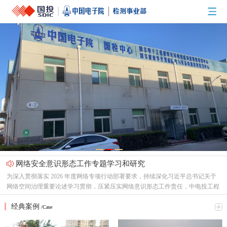
网络安全意识形态工作专题学习和研究
为深入贯彻落实 2026 年度网络专项行动部署要求，持续深化习近平总书记关于
网络空间治理重要论述学习贯彻，压紧压实网络意识形态工作责任，中电投工程
研究检测评定中心有限公司（以下简称“中心”）党总支召开专题支委会，集中研
节能新起点，低碳向未来！
经典案例
究网络意识形态重点工作，全面梳理工作提升方向、明确落实举措。结合本次会
/Case
2026年6月16日，中电投检测中心以线上线下相结合的形式，开展了一场主题鲜
议精神，形成专题学习研讨材料如下：一、提高政治站位，深刻认识网络意识形
明的环保知识学习活动，积极响应2026年全国低碳日“绿色转型 全民同行”主题号
态工作核心意义互联网是意识形态斗争的主阵地、主战场、最前沿，网络意识形