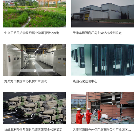
召。一、三部宣传片，共学绿色理念 本次学习重点围绕三部权威宣传片展开，
态安全直接关系政治安全、舆论安全和单位长远发展。习近平总书记深刻指
喜报！中电投工程研究检测评定中心成功获批CNAS温室气体
三部宣传片，视角不同、侧重各异，但指向同一个目标——让绿色低碳成为每个
出；“过不了互联网这一关，就过不了长期执政这一关，必须坚持正能量是总要
近日，中电投工程研究检测评定中心有限公司（以下简称中心）顺利通过中国合
审定与核查认可资质
人的行动自觉。 2026年全国低碳日“绿色转型 全民同行”主题宣传片 由生态环境
求、管得住是硬道理、用得好是真本事，持续健全网络生态治理长效机制，营造
格评定国家认可委员会（CNAS）严格评审，成功取得温室气体审定和核查分项
部发布，紧扣今年全国低碳日主题，号召全社会共同参与绿色转型，强调低碳发
风清气正的网络空间”。中心运营自有新媒体宣传平台，党员、职工线上交流、
认可资质，认可注册号为CNAS VV048-EI。此次资质的成功获批，标志着中心
展不是选择题，而是必答题。 2026年全国节能宣传周“节能新起点 低碳向未
赋能合规高质量发展 中电投检测中心承接国投健康公司启动
对外业务宣传频次高，各类线上内容发布、网络言论行为都直接代表单位形象、
中央工艺美术学院附属中学屋顶绿化检测
天津丰田通商厂房主体结构检测鉴定
温室气体核查、碳资产管理与低碳技术服务能力正式获得国家级、国际化权威认
来”主题视频 聚焦工业和信息化系统节能降碳实践，展示各领域在节能提效、绿
传导价值导向。全体党员干部要切实提高政治判断力、政治领悟力、政治执行
为进一步规范集团内企业经营管理、夯实合规运营根基、提升产业服务质效，助
质量、环境、职业健康安全管理体系建设工作
可，核心技术实力与合规服务水平迈入行业先进梯队。 中国合格评定国家认可
色制造方面的探索与成果，为行业绿色发展提供方向指引。 2026年公共机构节
力，摒弃 “重业务、轻网信” 的片面认知，把网络意识形态工作摆在党建重点位
力企业高质量、可持续、安全化发展，中国电子工程设计院股份有限公司全资子
委员会（CNAS）是国内权威的实验室与检验检测机构认可机构，其认可资质具
能降碳《守望未来》主题宣传片 以公共机构为切入点，讲述节能降碳背后的责
置，坚持守土有责、守土负责、守土尽责，牢牢管好、守好、用好各类网络阵
公司中电投工程研究检测评定中心有限公司（以下简称“中电投检测中心”）承接
备国际互认效力，严格遵循ISO 14064系列国际标准及国家温室气体审定核查相
CECS协会标准《电子工业化学品系统验收标准（送审稿）》
任与担当，传递"节约资源就是守护未来"的理念，展现公共机构在绿色转型中的
地。二、对标专项部署，明晰网络意识形态两大重点工作任务会议传达上级
了国投健康产业投资有限公司（以下简称“国投健康”）质量、环境、职业健康安
关准则，评审标准严苛、涵盖范围全面，是衡量机构碳核查技术能力、公正性与
示范引领作用。二、立足"十五五"，践行全流程绿色理念在中国电子工程设计院
2026 年度网络专项行动工作要求，结合中心运营管理实际，梳理当前网络意识
近日，由中国电子工程设计院股份有限公司国家电子工程建筑及环境性能质量检
审查会顺利召开
全管理三体系建设项目。并于近日组织召开质量、环境、职业健康安全管理三体
权威性的核心标杆，获得该项认可意味着机构出具的温室气体审定、核查结果可
股份有限公司的引领下，我们立足“十五五”碳排放双控新要求，从设计、施工到
形态工作提升方向，明确两项核心工作抓手：（一）从严规范新媒体平台发布流
验检测中心主编的中国工程建设标准化协会标准《电子工业化学品系统验收标准
系建设项目启动会。本次启动的三体系建设，严格对标 GB/T 19001-2016/ISO
获得全球多个国家和地区的认可，具备极强的公信力与法律效力。 评审过程
运维全流程践行绿色发展理念。 设计阶段，优先采用节能环保技术方案，从源
程，刚性落实 “三校三审” 机制新媒体是对外宣传、传递单位声音的重要载体，
（送审稿）》（以下简称《标准》）审查会在北京召开。近年来，随着国内半导
9001:2015质量管理体系、GB/T 24001-2016/ISO 14001:2015环境管理体系、GB/T
中电投检测中心为工业建筑进行火灾后检测鉴定—全维度检
中，CNAS评审组通过资料审核、现场核查、体系核查等多维度、全流程严苛评
头降低碳排放； 施工阶段，严控资源消耗与废弃物排放，推动绿色建造落地；
内容导向容不得半点疏漏。将继续完善中心自有新媒体平台信息发布全流程管控
体集成电路、平板显示等行业的快速发展，高纯化学品系统作为整个电子工程建
45001-2020/ISO 45001:2018职业健康安全管理体系。结合标准条款和国投健康运
海关海口数据中心机房PUE测试
燕山石化信息中心
审，对中心温室气体量化核算、排放核查、数据溯源管理、质量管理体系等核心
运维阶段，持续优化能源管理，以精细化运营实现长效减碳。三、从点滴做起，
近期，我中心针对某电厂烟囱火灾事件完成全面检测鉴定工作。本次鉴定严格依
测+仿真分析
体系，严格执行 “三校三审” 制度，实现内容发布闭环管理。1. 严格执行 “三校三
设的重要组成部分，建设需求日益增加、技术要求不断提升。而目前国内涉及化
营服务核心业务场景，启动会明确了体系文件编制、流程梳理、审核认证等全流
能力进行全面核验。评审组充分肯定了中心在低碳技术领域的专业积累、完善的
共建低碳企业节能不是口号，而是每一天的行动：节约每一度电，珍惜每一张
据《火灾后工程结构鉴定标准》《烟囱工程技术标准》《工业建筑可靠性鉴定标
审” 制度：落实三级审核流程，每一级审核均留存书面或线上审核记录，做到全
学品系统质量和验收细则的标准缺失，现行GB 50781、等标准多是从设计、建
程工作安排，确保体系建设贴合企业实际经营情况，真正实现标准化落地、常态
管理程序以及严谨的技术服务流程，最终确认中心完全符合温室气体审定与核查
纸，选择绿色出行让我们携手共建低碳企业，为美丽中国贡献力量！
准》等国家标准，通过实体检测、温度场仿真、力学分析等多维度评估，明确烟
程可追溯；2. 严把内容导向关口：所有对外发布图文、短视频、工作动态、宣传
造的角度，对电子工业气体系统进行技术规定，从质量控制角度目前的做法基本
环境噪声检测，守护城市声环境质量
化运行、长效化赋能。作为本次三体系建设工作的技术支撑单位，中电投检测中
机构认可规范要求，准予获批相关认可资质。 作为深耕工程检测、评定与绿色
囱结构现状及后续处置方向，为电厂安全生产提供科学支撑。（1）全维度检测
材料，必须坚守正确政治方向、舆论导向、价值取向，重点核查政策表述、行业
是引用SEMI、ASTM等国外标准，一方面缺少技术一致性，另一方面制约了国
心将持续推进国投健康三体系建设、运行、认证工作，以标准化管理赋能健康产
低碳技术服务领域的专业机构，中电投工程研究检测评定中心有限公司长期聚
随着我国经济发展和城市化进程的加速，噪声污染已成为现代社会中一个日益突
覆盖 核心指标符合规范本次检测首先核查烟囱结构体系及平面布置，确认该钢
宣传、对外口径，杜绝模糊表述、片面化表达、导向偏差内容上线；3. 常态化开
内相关产业的发展。本标准从立项开始，就得到了CECS 电子工程分会的大力支
业高质量发展，助力国投健康全力打造管理规范、服务优质、安全可控、可持续
焦“双碳”战略落地，深耕绿色低碳产业赛道，持续完善碳服务技术体系，组建专
出的环境问题。环境噪声检测作为治理噪声污染的重要环节，对提升环境的健康
筋混凝土筒体整体布置与原设计图纸完全一致。地基基础未见不均匀沉降、滑移
展平台自查自纠，定期梳理历史发布内容，及时清理过时、存在风险隐患的信
持和行业的高度关注，组建了涵盖业主单位、设计院、施工单位、材料和设备供
发展的长效管理机制。
业碳核查技术团队，深耕电子电气设备，工业机械，食品，土木工程，建材等多
及舒适度具有重要意义。 中电投工程研究检测评定中心有限公司（以下简称中
或整体倾斜现象，后续仍需按规范持续开展沉降观测。外观质量检查显示，火灾
结构检测的智能化升级路径——智慧监测赋能工业装备
息，建立宣传内容负面清单，从源头防范舆情风险。（二）常态化开展党员专题
应商、检测和技术服务机构等20多家参编单位的编制组。中国工程建设标准化协
领域温室气体排放核算与核查，不断夯实技术积淀、优化服务流程、提升专业能
电投检测中心）是中国国家认证认可监督管理委员会批准具备资质认定
未对混凝土筒壁外表面造成损伤，无人机高清拍摄及倾斜摄影三维模型验证，外
宣讲，引导党员主动传播网络正能量以全体党员为核心抓手，构建常态化网络意
会电子工程分会、审查专家和编制组成员代表近20人参加了会议。会议由中国工
抗战胜利70周年阅兵电缆隧道安全检测鉴定
天津滨海服务外包产业有限公司产业园区房屋（8栋楼）结构应急检测与安全评估
依托“十五五”质量强国与智能制造发展布局，国内检验检测行业正加速数字化、
力，全力为各类市场主体提供科学、精准、合规的碳管理技术支撑。 此次CNAS
（CMA）的检验检测机构，也是由中国合格评定国家认可委员会（CNAS）批准
表面混凝土质量良好，仅局部存在轻微蜂窝、麻面缺陷；内表面因火灾出现7类
识形态教育体系，强化党员示范引领作用。1. 将网络意识形态学习纳入固定学习
程建设标准化协会电子工程分会正高级工程师单云凤主持。中国电子工程设计院
智慧化转型。结构健康监测作为工业安全的关键屏障，已摆脱传统人工巡检模