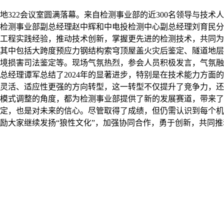
珑天地322会议室圆满落幕。来自检测事业部的近300名领导与
检测事业部副总经理赵中辉和中电投检测中心副总经理刘育民分
工程实践经验，推动技术创新，掌握更先进的检测技术，共同为
其中包括大跨度预应力钢结构索穹顶屋盖火灾后鉴定、隧道地层
境损害司法鉴定等。现场气氛热烈，参会人员积极发言，气氛融
部总经理谭军总结了2024年的显著进步，特别是在技术能力方
灵活、适应性更强的方向转型，这一转型不仅提升了竞争力，还
模式调整的角度，都为检测事业部提供了新的发展赛道，带来了更
定，也是对未来的信心。尽管取得了成绩，但仍需认识到每个机
励大家继续发扬“狼性文化”，加强协同合作，勇于创新，共同