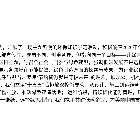
形式，开展了一场主题鲜明的环保知识学习活动，积极响应2026
部宣传片，视角不同、侧重各异，但指向同一个目标——让绿色低碳
碳日主题，号召全社会共同参与绿色转型，强调低碳发展不是选择题
展示各领域在节能提效、绿色制造方面的探索与成果，为行业绿色
责任与担当，传递"节约资源就是守护未来"的理念，展现公共机
，我们立足“十五五”碳排放双控新要求，从设计、施工到运维全
弃物排放，推动绿色建造落地； 运维阶段，持续优化能源管理
一张纸，选择绿色出行让我们携手共建低碳企业，为美丽中国贡