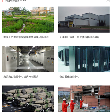
经典案例
温室气体核查、碳资产管理与低碳技术服务能力正式获得国家级、国际化权威认
/Case
为进一步规范集团内企业经营管理、夯实合规运营根基、提升产业服务质效，助
质量、环境、职业健康安全管理体系建设工作
可，核心技术实力与合规服务水平迈入行业先进梯队。 中国合格评定国家认可
力企业高质量、可持续、安全化发展，中国电子工程设计院股份有限公司全资子
委员会（CNAS）是国内权威的实验室与检验检测机构认可机构，其认可资质具
公司中电投工程研究检测评定中心有限公司（以下简称“中电投检测中心”）承接
备国际互认效力，严格遵循ISO 14064系列国际标准及国家温室气体审定核查相
CECS协会标准《电子工业化学品系统验收标准（送审稿）》
了国投健康产业投资有限公司（以下简称“国投健康”）质量、环境、职业健康安
关准则，评审标准严苛、涵盖范围全面，是衡量机构碳核查技术能力、公正性与
近日，由中国电子工程设计院股份有限公司国家电子工程建筑及环境性能质量检
审查会顺利召开
全管理三体系建设项目。并于近日组织召开质量、环境、职业健康安全管理三体
权威性的核心标杆，获得该项认可意味着机构出具的温室气体审定、核查结果可
验检测中心主编的中国工程建设标准化协会标准《电子工业化学品系统验收标准
系建设项目启动会。本次启动的三体系建设，严格对标 GB/T 19001-2016/ISO
获得全球多个国家和地区的认可，具备极强的公信力与法律效力。 评审过程
（送审稿）》（以下简称《标准》）审查会在北京召开。近年来，随着国内半导
9001:2015质量管理体系、GB/T 24001-2016/ISO 14001:2015环境管理体系、GB/T
中电投检测中心为工业建筑进行火灾后检测鉴定—全维度检
中，CNAS评审组通过资料审核、现场核查、体系核查等多维度、全流程严苛评
中央工艺美术学院附属中学屋顶绿化检测
天津丰田通商厂房主体结构检测鉴定
体集成电路、平板显示等行业的快速发展，高纯化学品系统作为整个电子工程建
45001-2020/ISO 45001:2018职业健康安全管理体系。结合标准条款和国投健康运
审，对中心温室气体量化核算、排放核查、数据溯源管理、质量管理体系等核心
近期，我中心针对某电厂烟囱火灾事件完成全面检测鉴定工作。本次鉴定严格依
测+仿真分析
设的重要组成部分，建设需求日益增加、技术要求不断提升。而目前国内涉及化
营服务核心业务场景，启动会明确了体系文件编制、流程梳理、审核认证等全流
能力进行全面核验。评审组充分肯定了中心在低碳技术领域的专业积累、完善的
据《火灾后工程结构鉴定标准》《烟囱工程技术标准》《工业建筑可靠性鉴定标
学品系统质量和验收细则的标准缺失，现行GB 50781、等标准多是从设计、建
程工作安排，确保体系建设贴合企业实际经营情况，真正实现标准化落地、常态
管理程序以及严谨的技术服务流程，最终确认中心完全符合温室气体审定与核查
准》等国家标准，通过实体检测、温度场仿真、力学分析等多维度评估，明确烟
造的角度，对电子工业气体系统进行技术规定，从质量控制角度目前的做法基本
环境噪声检测，守护城市声环境质量
化运行、长效化赋能。作为本次三体系建设工作的技术支撑单位，中电投检测中
机构认可规范要求，准予获批相关认可资质。 作为深耕工程检测、评定与绿色
囱结构现状及后续处置方向，为电厂安全生产提供科学支撑。（1）全维度检测
是引用SEMI、ASTM等国外标准，一方面缺少技术一致性，另一方面制约了国
心将持续推进国投健康三体系建设、运行、认证工作，以标准化管理赋能健康产
低碳技术服务领域的专业机构，中电投工程研究检测评定中心有限公司长期聚
随着我国经济发展和城市化进程的加速，噪声污染已成为现代社会中一个日益突
覆盖 核心指标符合规范本次检测首先核查烟囱结构体系及平面布置，确认该钢
内相关产业的发展。本标准从立项开始，就得到了CECS 电子工程分会的大力支
业高质量发展，助力国投健康全力打造管理规范、服务优质、安全可控、可持续
焦“双碳”战略落地，深耕绿色低碳产业赛道，持续完善碳服务技术体系，组建专
出的环境问题。环境噪声检测作为治理噪声污染的重要环节，对提升环境的健康
筋混凝土筒体整体布置与原设计图纸完全一致。地基基础未见不均匀沉降、滑移
持和行业的高度关注，组建了涵盖业主单位、设计院、施工单位、材料和设备供
发展的长效管理机制。
业碳核查技术团队，深耕电子电气设备，工业机械，食品，土木工程，建材等多
及舒适度具有重要意义。 中电投工程研究检测评定中心有限公司（以下简称中
或整体倾斜现象，后续仍需按规范持续开展沉降观测。外观质量检查显示，火灾
结构检测的智能化升级路径——智慧监测赋能工业装备
应商、检测和技术服务机构等20多家参编单位的编制组。中国工程建设标准化协
领域温室气体排放核算与核查，不断夯实技术积淀、优化服务流程、提升专业能
电投检测中心）是中国国家认证认可监督管理委员会批准具备资质认定
未对混凝土筒壁外表面造成损伤，无人机高清拍摄及倾斜摄影三维模型验证，外
海关海口数据中心机房PUE测试
燕山石化信息中心
会电子工程分会、审查专家和编制组成员代表近20人参加了会议。会议由中国工
依托“十五五”质量强国与智能制造发展布局，国内检验检测行业正加速数字化、
力，全力为各类市场主体提供科学、精准、合规的碳管理技术支撑。 此次CNAS
（CMA）的检验检测机构，也是由中国合格评定国家认可委员会（CNAS）批准
表面混凝土质量良好，仅局部存在轻微蜂窝、麻面缺陷；内表面因火灾出现7类
程建设标准化协会电子工程分会正高级工程师单云凤主持。中国电子工程设计院
智慧化转型。结构健康监测作为工业安全的关键屏障，已摆脱传统人工巡检模
温室气体审定和核查资质的获批，是中心在绿色低碳服务领域的重要里程碑突
的实验室认可机构和检验机构，具备建设工程质量检测机构、房屋安全鉴定、室
差异化损伤特征，按高度划分为7个火灾影响特征区域，相关损伤分布图、断面
股份有限公司资深院长顾问王立代表主编单位致辞，对协会、审查专家及编制组
式，进入全天候数字监护新阶段。本文以大型厂房重型起重设备结构健康监测
破，不仅充分印证了中心碳核查技术能力、数据公信力、体系规范性达到国际先
内环境质量检测等资质，是北京市生态环境监测技术服务机构备案单位。中电投
玻璃幕墙检测鉴定：为城市天际线筑牢安全防线
图及实拍照片已同步归档。材料性能检测方面，未明显受损区域的混凝土回弹强
成员在《标准》编制过程中的大力支持和辛勤付出表示感谢。中国电子工程设计
（SHM）项目为样本，简述智慧监测技术的应用逻辑，并展望行业发展趋势。
进水平，进一步完善了中心绿色低碳服务管理流程，大幅提升了中心在温室气体
检测中心业务覆盖建筑工程结构检测鉴定，特种生产及居住环境检测等领域，特
度、外露钢筋的屈服强度、抗拉强度及最大伸长率均满足原设计要求。采用全站
院股份有限公司国家电子工程建筑及环境性能质量检验检测中心洁净所所长郭凯
漫步城市高楼林立的街道，通透美观的玻璃幕墙早已成为现代建筑标志性名片。
一、 从定期巡检到实时监测：结构健康监测的价值升级 冶金、重工行业的厂房
核查领域的核心竞争力。同时，也让中心具备了开展全国范围内温室气体审定、
色开展环境噪声检测业务，为各类客户提供精准、高效、合规的噪声检测服务。
仪检测的烟囱筒身垂直度偏差符合《烟囱工程技术标准》限值要求。混凝土电镜
代表主编单位介绍了《标准》的编制背景、编制历程、研究内容、主要创新点以
兼具颜值与围护功能的幕墙，长期承受风雨、温差、风压侵蚀，随着服役年限增
结构与桥式起重机长期处于高温、高粉尘工况，持续承受交变载荷，易产生隐性
核查合规服务的资质条件，可有效助力各类企业精准完成碳排放盘查、温室气体
主要检测范围包含：（1）社会生活环境噪声检测；（2）工业企业及建筑施工环
材料分析进一步还原了各标高的受火温度，与火灾动力学仿真、有限元温度场分
及征求意见处理等情况。《标准》编制符合工程建设标准编写规定，送审资料齐
长，玻璃面板自爆、结构胶脱粘、连接件锈蚀松动、雨水渗漏等安全隐患逐年凸
疲劳裂纹、节点松动等损伤。传统人工定期巡检为阶段性静态检测，难以捕捉周
人人讲安全，个个会应急——多措并举推进“安全生产月”活
核查报告、低碳体系建设等工作，助力企业高效应对碳合规管理、绿色贸易壁垒
境噪声检测；（3）建筑室内环境噪声检测。1环境噪声污染的定义：环境噪声污
析结果相互印证。（2）鉴定评级明确结论 承载能力达标但需完善构造依据《火