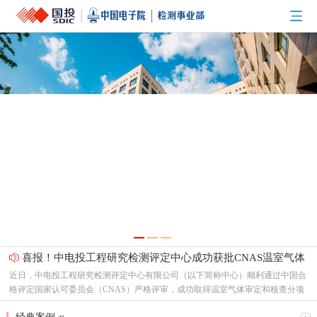
喜报！中电投工程研究检测评定中心成功获批CNAS温室气体
近日，中电投工程研究检测评定中心有限公司（以下简称中心）顺利通过中国合
审定与核查认可资质
格评定国家认可委员会（CNAS）严格评审，成功取得温室气体审定和核查分项
认可资质，认可注册号为CNAS VV048-EI。此次资质的成功获批，标志着中心
赋能合规高质量发展 中电投检测中心承接国投健康公司启动