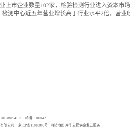
业上市企业数量102家，检验检测行业进入资本市
检测中心近五年营业增长高于行业水平2倍，营业
01 /88194105
邮编：100142
定中心有限公司
京ICP备11010983号
网站地图
犀牛云提供企业云服务