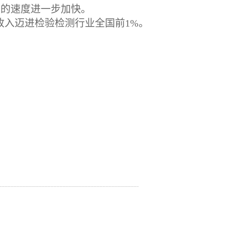
场的速度进一步加快。
收入迈进检验检测行业全国前1%。