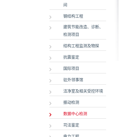
间
钢结构工程
建筑节能改造、诊断、
检测项目
结构工程监测及物探
抗震鉴定
国际项目
驻外领事馆
洁净室及相关受控环境
振动检测
数据中心检测
司法鉴定
电力工程