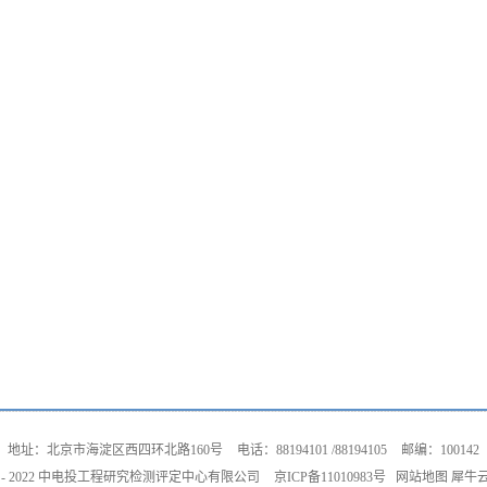
地址：北京市海淀区西四环北路160号
电话：88194101 /88194105
邮编：100142
©2017 - 2022 中电投工程研究检测评定中心有限公司
京ICP备11010983号
网站地图
犀牛