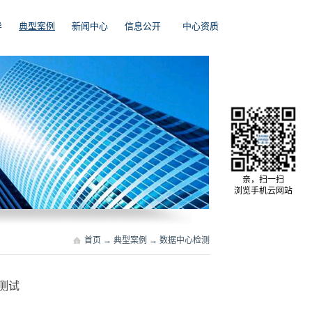
导
典型案例
新闻中心
信息公开
中心资质
亲，扫一扫
浏览手机云网站
首页
→
典型案例
→
数据中心检测
测试