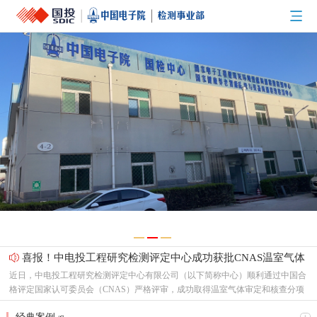
喜报！中电投工程研究检测评定中心成功获批CNAS温室气体
近日，中电投工程研究检测评定中心有限公司（以下简称中心）顺利通过中国合
审定与核查认可资质
格评定国家认可委员会（CNAS）严格评审，成功取得温室气体审定和核查分项
认可资质，认可注册号为CNAS VV048-EI。此次资质的成功获批，标志着中心
赋能合规高质量发展 中电投检测中心承接国投健康公司启动