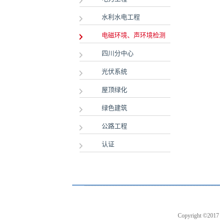
水利水电工程
电磁环境、声环境检测
四川分中心
光伏系统
屋顶绿化
绿色建筑
公路工程
认证
Copyright 