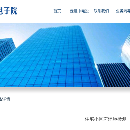
首页
走进中电投
联系我们
业务向
品详情
住宅小区声环境检测