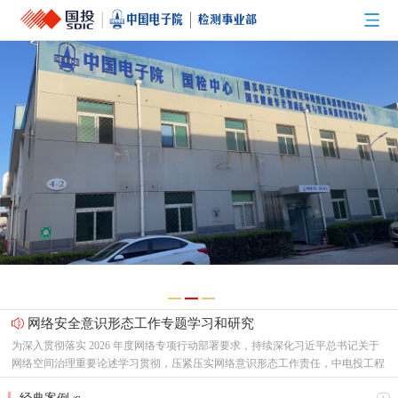
网络安全意识形态工作专题学习和研究
为深入贯彻落实 2026 年度网络专项行动部署要求，持续深化习近平总书记关于
网络空间治理重要论述学习贯彻，压紧压实网络意识形态工作责任，中电投工程
研究检测评定中心有限公司（以下简称“中心”）党总支召开专题支委会，集中研
节能新起点，低碳向未来！