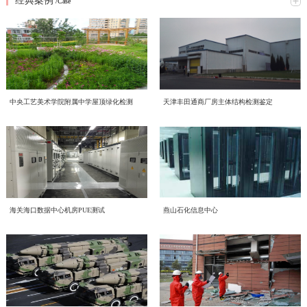
经典案例
究网络意识形态重点工作，全面梳理工作提升方向、明确落实举措。结合本次会
/Case
2026年6月16日，中电投检测中心以线上线下相结合的形式，开展了一场主题鲜
议精神，形成专题学习研讨材料如下：一、提高政治站位，深刻认识网络意识形
明的环保知识学习活动，积极响应2026年全国低碳日“绿色转型 全民同行”主题号
态工作核心意义互联网是意识形态斗争的主阵地、主战场、最前沿，网络意识形
召。一、三部宣传片，共学绿色理念 本次学习重点围绕三部权威宣传片展开，
态安全直接关系政治安全、舆论安全和单位长远发展。习近平总书记深刻指
喜报！中电投工程研究检测评定中心成功获批CNAS温室气体
三部宣传片，视角不同、侧重各异，但指向同一个目标——让绿色低碳成为每个
出；“过不了互联网这一关，就过不了长期执政这一关，必须坚持正能量是总要
近日，中电投工程研究检测评定中心有限公司（以下简称中心）顺利通过中国合
审定与核查认可资质
人的行动自觉。 2026年全国低碳日“绿色转型 全民同行”主题宣传片 由生态环境
求、管得住是硬道理、用得好是真本事，持续健全网络生态治理长效机制，营造
格评定国家认可委员会（CNAS）严格评审，成功取得温室气体审定和核查分项
部发布，紧扣今年全国低碳日主题，号召全社会共同参与绿色转型，强调低碳发
风清气正的网络空间”。中心运营自有新媒体宣传平台，党员、职工线上交流、
认可资质，认可注册号为CNAS VV048-EI。此次资质的成功获批，标志着中心
展不是选择题，而是必答题。 2026年全国节能宣传周“节能新起点 低碳向未
赋能合规高质量发展 中电投检测中心承接国投健康公司启动
对外业务宣传频次高，各类线上内容发布、网络言论行为都直接代表单位形象、
中央工艺美术学院附属中学屋顶绿化检测
天津丰田通商厂房主体结构检测鉴定
温室气体核查、碳资产管理与低碳技术服务能力正式获得国家级、国际化权威认
来”主题视频 聚焦工业和信息化系统节能降碳实践，展示各领域在节能提效、绿
传导价值导向。全体党员干部要切实提高政治判断力、政治领悟力、政治执行
为进一步规范集团内企业经营管理、夯实合规运营根基、提升产业服务质效，助
质量、环境、职业健康安全管理体系建设工作
可，核心技术实力与合规服务水平迈入行业先进梯队。 中国合格评定国家认可
色制造方面的探索与成果，为行业绿色发展提供方向指引。 2026年公共机构节
力，摒弃 “重业务、轻网信” 的片面认知，把网络意识形态工作摆在党建重点位
力企业高质量、可持续、安全化发展，中国电子工程设计院股份有限公司全资子
委员会（CNAS）是国内权威的实验室与检验检测机构认可机构，其认可资质具
能降碳《守望未来》主题宣传片 以公共机构为切入点，讲述节能降碳背后的责
置，坚持守土有责、守土负责、守土尽责，牢牢管好、守好、用好各类网络阵
公司中电投工程研究检测评定中心有限公司（以下简称“中电投检测中心”）承接
备国际互认效力，严格遵循ISO 14064系列国际标准及国家温室气体审定核查相
CECS协会标准《电子工业化学品系统验收标准（送审稿）》
任与担当，传递"节约资源就是守护未来"的理念，展现公共机构在绿色转型中的
地。二、对标专项部署，明晰网络意识形态两大重点工作任务会议传达上级
了国投健康产业投资有限公司（以下简称“国投健康”）质量、环境、职业健康安
关准则，评审标准严苛、涵盖范围全面，是衡量机构碳核查技术能力、公正性与
示范引领作用。二、立足"十五五"，践行全流程绿色理念在中国电子工程设计院
2026 年度网络专项行动工作要求，结合中心运营管理实际，梳理当前网络意识
近日，由中国电子工程设计院股份有限公司国家电子工程建筑及环境性能质量检
审查会顺利召开
全管理三体系建设项目。并于近日组织召开质量、环境、职业健康安全管理三体
权威性的核心标杆，获得该项认可意味着机构出具的温室气体审定、核查结果可
股份有限公司的引领下，我们立足“十五五”碳排放双控新要求，从设计、施工到
形态工作提升方向，明确两项核心工作抓手：（一）从严规范新媒体平台发布流
验检测中心主编的中国工程建设标准化协会标准《电子工业化学品系统验收标准
系建设项目启动会。本次启动的三体系建设，严格对标 GB/T 19001-2016/ISO
获得全球多个国家和地区的认可，具备极强的公信力与法律效力。 评审过程
运维全流程践行绿色发展理念。 设计阶段，优先采用节能环保技术方案，从源
程，刚性落实 “三校三审” 机制新媒体是对外宣传、传递单位声音的重要载体，
（送审稿）》（以下简称《标准》）审查会在北京召开。近年来，随着国内半导
9001:2015质量管理体系、GB/T 24001-2016/ISO 14001:2015环境管理体系、GB/T
中电投检测中心为工业建筑进行火灾后检测鉴定—全维度检
中，CNAS评审组通过资料审核、现场核查、体系核查等多维度、全流程严苛评
头降低碳排放； 施工阶段，严控资源消耗与废弃物排放，推动绿色建造落地；
内容导向容不得半点疏漏。将继续完善中心自有新媒体平台信息发布全流程管控
体集成电路、平板显示等行业的快速发展，高纯化学品系统作为整个电子工程建
45001-2020/ISO 45001:2018职业健康安全管理体系。结合标准条款和国投健康运
海关海口数据中心机房PUE测试
燕山石化信息中心
审，对中心温室气体量化核算、排放核查、数据溯源管理、质量管理体系等核心
运维阶段，持续优化能源管理，以精细化运营实现长效减碳。三、从点滴做起，
近期，我中心针对某电厂烟囱火灾事件完成全面检测鉴定工作。本次鉴定严格依
测+仿真分析
体系，严格执行 “三校三审” 制度，实现内容发布闭环管理。1. 严格执行 “三校三
设的重要组成部分，建设需求日益增加、技术要求不断提升。而目前国内涉及化
营服务核心业务场景，启动会明确了体系文件编制、流程梳理、审核认证等全流
能力进行全面核验。评审组充分肯定了中心在低碳技术领域的专业积累、完善的
共建低碳企业节能不是口号，而是每一天的行动：节约每一度电，珍惜每一张
据《火灾后工程结构鉴定标准》《烟囱工程技术标准》《工业建筑可靠性鉴定标
审” 制度：落实三级审核流程，每一级审核均留存书面或线上审核记录，做到全
学品系统质量和验收细则的标准缺失，现行GB 50781、等标准多是从设计、建
程工作安排，确保体系建设贴合企业实际经营情况，真正实现标准化落地、常态
管理程序以及严谨的技术服务流程，最终确认中心完全符合温室气体审定与核查
纸，选择绿色出行让我们携手共建低碳企业，为美丽中国贡献力量！
准》等国家标准，通过实体检测、温度场仿真、力学分析等多维度评估，明确烟
程可追溯；2. 严把内容导向关口：所有对外发布图文、短视频、工作动态、宣传
造的角度，对电子工业气体系统进行技术规定，从质量控制角度目前的做法基本
环境噪声检测，守护城市声环境质量
化运行、长效化赋能。作为本次三体系建设工作的技术支撑单位，中电投检测中
机构认可规范要求，准予获批相关认可资质。 作为深耕工程检测、评定与绿色
囱结构现状及后续处置方向，为电厂安全生产提供科学支撑。（1）全维度检测
材料，必须坚守正确政治方向、舆论导向、价值取向，重点核查政策表述、行业
是引用SEMI、ASTM等国外标准，一方面缺少技术一致性，另一方面制约了国
心将持续推进国投健康三体系建设、运行、认证工作，以标准化管理赋能健康产
低碳技术服务领域的专业机构，中电投工程研究检测评定中心有限公司长期聚
随着我国经济发展和城市化进程的加速，噪声污染已成为现代社会中一个日益突
覆盖 核心指标符合规范本次检测首先核查烟囱结构体系及平面布置，确认该钢
宣传、对外口径，杜绝模糊表述、片面化表达、导向偏差内容上线；3. 常态化开
内相关产业的发展。本标准从立项开始，就得到了CECS 电子工程分会的大力支
业高质量发展，助力国投健康全力打造管理规范、服务优质、安全可控、可持续
焦“双碳”战略落地，深耕绿色低碳产业赛道，持续完善碳服务技术体系，组建专
出的环境问题。环境噪声检测作为治理噪声污染的重要环节，对提升环境的健康
筋混凝土筒体整体布置与原设计图纸完全一致。地基基础未见不均匀沉降、滑移
展平台自查自纠，定期梳理历史发布内容，及时清理过时、存在风险隐患的信
持和行业的高度关注，组建了涵盖业主单位、设计院、施工单位、材料和设备供
发展的长效管理机制。
业碳核查技术团队，深耕电子电气设备，工业机械，食品，土木工程，建材等多
及舒适度具有重要意义。 中电投工程研究检测评定中心有限公司（以下简称中
或整体倾斜现象，后续仍需按规范持续开展沉降观测。外观质量检查显示，火灾
结构检测的智能化升级路径——智慧监测赋能工业装备
息，建立宣传内容负面清单，从源头防范舆情风险。（二）常态化开展党员专题
应商、检测和技术服务机构等20多家参编单位的编制组。中国工程建设标准化协