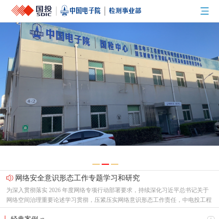
网络安全意识形态工作专题学习和研究
为深入贯彻落实 2026 年度网络专项行动部署要求，持续深化习近平总书记关于
网络空间治理重要论述学习贯彻，压紧压实网络意识形态工作责任，中电投工程
研究检测评定中心有限公司（以下简称“中心”）党总支召开专题支委会，集中研
节能新起点，低碳向未来！