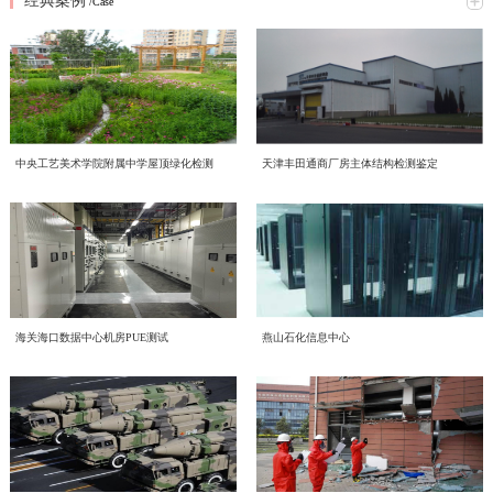
经典案例
究网络意识形态重点工作，全面梳理工作提升方向、明确落实举措。结合本次会
/Case
2026年6月16日，中电投检测中心以线上线下相结合的形式，开展了一场主题鲜
议精神，形成专题学习研讨材料如下：一、提高政治站位，深刻认识网络意识形
明的环保知识学习活动，积极响应2026年全国低碳日“绿色转型 全民同行”主题号
态工作核心意义互联网是意识形态斗争的主阵地、主战场、最前沿，网络意识形
召。一、三部宣传片，共学绿色理念 本次学习重点围绕三部权威宣传片展开，
态安全直接关系政治安全、舆论安全和单位长远发展。习近平总书记深刻指
喜报！中电投工程研究检测评定中心成功获批CNAS温室气体
三部宣传片，视角不同、侧重各异，但指向同一个目标——让绿色低碳成为每个
出；“过不了互联网这一关，就过不了长期执政这一关，必须坚持正能量是总要
近日，中电投工程研究检测评定中心有限公司（以下简称中心）顺利通过中国合
审定与核查认可资质
人的行动自觉。 2026年全国低碳日“绿色转型 全民同行”主题宣传片 由生态环境
求、管得住是硬道理、用得好是真本事，持续健全网络生态治理长效机制，营造
格评定国家认可委员会（CNAS）严格评审，成功取得温室气体审定和核查分项
部发布，紧扣今年全国低碳日主题，号召全社会共同参与绿色转型，强调低碳发
风清气正的网络空间”。中心运营自有新媒体宣传平台，党员、职工线上交流、
认可资质，认可注册号为CNAS VV048-EI。此次资质的成功获批，标志着中心
展不是选择题，而是必答题。 2026年全国节能宣传周“节能新起点 低碳向未
赋能合规高质量发展 中电投检测中心承接国投健康公司启动
对外业务宣传频次高，各类线上内容发布、网络言论行为都直接代表单位形象、
中央工艺美术学院附属中学屋顶绿化检测
天津丰田通商厂房主体结构检测鉴定
温室气体核查、碳资产管理与低碳技术服务能力正式获得国家级、国际化权威认
来”主题视频 聚焦工业和信息化系统节能降碳实践，展示各领域在节能提效、绿
传导价值导向。全体党员干部要切实提高政治判断力、政治领悟力、政治执行
为进一步规范集团内企业经营管理、夯实合规运营根基、提升产业服务质效，助
质量、环境、职业健康安全管理体系建设工作
可，核心技术实力与合规服务水平迈入行业先进梯队。 中国合格评定国家认可
色制造方面的探索与成果，为行业绿色发展提供方向指引。 2026年公共机构节
力，摒弃 “重业务、轻网信” 的片面认知，把网络意识形态工作摆在党建重点位
力企业高质量、可持续、安全化发展，中国电子工程设计院股份有限公司全资子
委员会（CNAS）是国内权威的实验室与检验检测机构认可机构，其认可资质具
能降碳《守望未来》主题宣传片 以公共机构为切入点，讲述节能降碳背后的责
置，坚持守土有责、守土负责、守土尽责，牢牢管好、守好、用好各类网络阵
公司中电投工程研究检测评定中心有限公司（以下简称“中电投检测中心”）承接
备国际互认效力，严格遵循ISO 14064系列国际标准及国家温室气体审定核查相
CECS协会标准《电子工业化学品系统验收标准（送审稿）》
任与担当，传递"节约资源就是守护未来"的理念，展现公共机构在绿色转型中的
地。二、对标专项部署，明晰网络意识形态两大重点工作任务会议传达上级
了国投健康产业投资有限公司（以下简称“国投健康”）质量、环境、职业健康安
关准则，评审标准严苛、涵盖范围全面，是衡量机构碳核查技术能力、公正性与
示范引领作用。二、立足"十五五"，践行全流程绿色理念在中国电子工程设计院
2026 年度网络专项行动工作要求，结合中心运营管理实际，梳理当前网络意识
近日，由中国电子工程设计院股份有限公司国家电子工程建筑及环境性能质量检
审查会顺利召开
全管理三体系建设项目。并于近日组织召开质量、环境、职业健康安全管理三体
权威性的核心标杆，获得该项认可意味着机构出具的温室气体审定、核查结果可
股份有限公司的引领下，我们立足“十五五”碳排放双控新要求，从设计、施工到
形态工作提升方向，明确两项核心工作抓手：（一）从严规范新媒体平台发布流
验检测中心主编的中国工程建设标准化协会标准《电子工业化学品系统验收标准
系建设项目启动会。本次启动的三体系建设，严格对标 GB/T 19001-2016/ISO
获得全球多个国家和地区的认可，具备极强的公信力与法律效力。 评审过程
运维全流程践行绿色发展理念。 设计阶段，优先采用节能环保技术方案，从源
程，刚性落实 “三校三审” 机制新媒体是对外宣传、传递单位声音的重要载体，
（送审稿）》（以下简称《标准》）审查会在北京召开。近年来，随着国内半导
9001:2015质量管理体系、GB/T 24001-2016/ISO 14001:2015环境管理体系、GB/T
中电投检测中心为工业建筑进行火灾后检测鉴定—全维度检
中，CNAS评审组通过资料审核、现场核查、体系核查等多维度、全流程严苛评
头降低碳排放； 施工阶段，严控资源消耗与废弃物排放，推动绿色建造落地；
内容导向容不得半点疏漏。将继续完善中心自有新媒体平台信息发布全流程管控
体集成电路、平板显示等行业的快速发展，高纯化学品系统作为整个电子工程建
45001-2020/ISO 45001:2018职业健康安全管理体系。结合标准条款和国投健康运
海关海口数据中心机房PUE测试
燕山石化信息中心
审，对中心温室气体量化核算、排放核查、数据溯源管理、质量管理体系等核心
运维阶段，持续优化能源管理，以精细化运营实现长效减碳。三、从点滴做起，
近期，我中心针对某电厂烟囱火灾事件完成全面检测鉴定工作。本次鉴定严格依
测+仿真分析
体系，严格执行 “三校三审” 制度，实现内容发布闭环管理。1. 严格执行 “三校三
设的重要组成部分，建设需求日益增加、技术要求不断提升。而目前国内涉及化
营服务核心业务场景，启动会明确了体系文件编制、流程梳理、审核认证等全流
能力进行全面核验。评审组充分肯定了中心在低碳技术领域的专业积累、完善的
共建低碳企业节能不是口号，而是每一天的行动：节约每一度电，珍惜每一张
据《火灾后工程结构鉴定标准》《烟囱工程技术标准》《工业建筑可靠性鉴定标
审” 制度：落实三级审核流程，每一级审核均留存书面或线上审核记录，做到全
学品系统质量和验收细则的标准缺失，现行GB 50781、等标准多是从设计、建
程工作安排，确保体系建设贴合企业实际经营情况，真正实现标准化落地、常态
管理程序以及严谨的技术服务流程，最终确认中心完全符合温室气体审定与核查
纸，选择绿色出行让我们携手共建低碳企业，为美丽中国贡献力量！
准》等国家标准，通过实体检测、温度场仿真、力学分析等多维度评估，明确烟
程可追溯；2. 严把内容导向关口：所有对外发布图文、短视频、工作动态、宣传
造的角度，对电子工业气体系统进行技术规定，从质量控制角度目前的做法基本
环境噪声检测，守护城市声环境质量
化运行、长效化赋能。作为本次三体系建设工作的技术支撑单位，中电投检测中
机构认可规范要求，准予获批相关认可资质。 作为深耕工程检测、评定与绿色
囱结构现状及后续处置方向，为电厂安全生产提供科学支撑。（1）全维度检测
材料，必须坚守正确政治方向、舆论导向、价值取向，重点核查政策表述、行业
是引用SEMI、ASTM等国外标准，一方面缺少技术一致性，另一方面制约了国
心将持续推进国投健康三体系建设、运行、认证工作，以标准化管理赋能健康产
低碳技术服务领域的专业机构，中电投工程研究检测评定中心有限公司长期聚
随着我国经济发展和城市化进程的加速，噪声污染已成为现代社会中一个日益突
覆盖 核心指标符合规范本次检测首先核查烟囱结构体系及平面布置，确认该钢
宣传、对外口径，杜绝模糊表述、片面化表达、导向偏差内容上线；3. 常态化开
内相关产业的发展。本标准从立项开始，就得到了CECS 电子工程分会的大力支
业高质量发展，助力国投健康全力打造管理规范、服务优质、安全可控、可持续
焦“双碳”战略落地，深耕绿色低碳产业赛道，持续完善碳服务技术体系，组建专
出的环境问题。环境噪声检测作为治理噪声污染的重要环节，对提升环境的健康
筋混凝土筒体整体布置与原设计图纸完全一致。地基基础未见不均匀沉降、滑移
展平台自查自纠，定期梳理历史发布内容，及时清理过时、存在风险隐患的信
持和行业的高度关注，组建了涵盖业主单位、设计院、施工单位、材料和设备供
发展的长效管理机制。
业碳核查技术团队，深耕电子电气设备，工业机械，食品，土木工程，建材等多
及舒适度具有重要意义。 中电投工程研究检测评定中心有限公司（以下简称中
或整体倾斜现象，后续仍需按规范持续开展沉降观测。外观质量检查显示，火灾
结构检测的智能化升级路径——智慧监测赋能工业装备
息，建立宣传内容负面清单，从源头防范舆情风险。（二）常态化开展党员专题
应商、检测和技术服务机构等20多家参编单位的编制组。中国工程建设标准化协