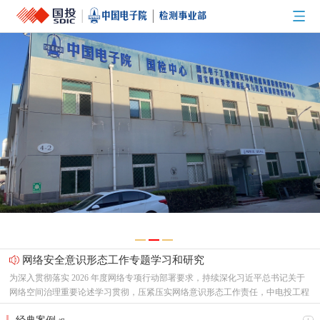
网络安全意识形态工作专题学习和研究
为深入贯彻落实 2026 年度网络专项行动部署要求，持续深化习近平总书记关于
网络空间治理重要论述学习贯彻，压紧压实网络意识形态工作责任，中电投工程
研究检测评定中心有限公司（以下简称“中心”）党总支召开专题支委会，集中研
节能新起点，低碳向未来！