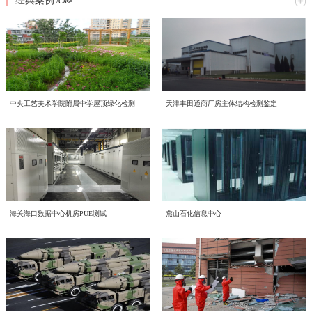
经典案例
究网络意识形态重点工作，全面梳理工作提升方向、明确落实举措。结合本次会
/Case
2026年6月16日，中电投检测中心以线上线下相结合的形式，开展了一场主题鲜
议精神，形成专题学习研讨材料如下：一、提高政治站位，深刻认识网络意识形
明的环保知识学习活动，积极响应2026年全国低碳日“绿色转型 全民同行”主题号
态工作核心意义互联网是意识形态斗争的主阵地、主战场、最前沿，网络意识形
召。一、三部宣传片，共学绿色理念 本次学习重点围绕三部权威宣传片展开，
态安全直接关系政治安全、舆论安全和单位长远发展。习近平总书记深刻指
喜报！中电投工程研究检测评定中心成功获批CNAS温室气体
三部宣传片，视角不同、侧重各异，但指向同一个目标——让绿色低碳成为每个
出；“过不了互联网这一关，就过不了长期执政这一关，必须坚持正能量是总要
近日，中电投工程研究检测评定中心有限公司（以下简称中心）顺利通过中国合
审定与核查认可资质
人的行动自觉。 2026年全国低碳日“绿色转型 全民同行”主题宣传片 由生态环境
求、管得住是硬道理、用得好是真本事，持续健全网络生态治理长效机制，营造
格评定国家认可委员会（CNAS）严格评审，成功取得温室气体审定和核查分项
部发布，紧扣今年全国低碳日主题，号召全社会共同参与绿色转型，强调低碳发
风清气正的网络空间”。中心运营自有新媒体宣传平台，党员、职工线上交流、
认可资质，认可注册号为CNAS VV048-EI。此次资质的成功获批，标志着中心
展不是选择题，而是必答题。 2026年全国节能宣传周“节能新起点 低碳向未
赋能合规高质量发展 中电投检测中心承接国投健康公司启动
对外业务宣传频次高，各类线上内容发布、网络言论行为都直接代表单位形象、
中央工艺美术学院附属中学屋顶绿化检测
天津丰田通商厂房主体结构检测鉴定
温室气体核查、碳资产管理与低碳技术服务能力正式获得国家级、国际化权威认
来”主题视频 聚焦工业和信息化系统节能降碳实践，展示各领域在节能提效、绿
传导价值导向。全体党员干部要切实提高政治判断力、政治领悟力、政治执行
为进一步规范集团内企业经营管理、夯实合规运营根基、提升产业服务质效，助
质量、环境、职业健康安全管理体系建设工作
可，核心技术实力与合规服务水平迈入行业先进梯队。 中国合格评定国家认可
色制造方面的探索与成果，为行业绿色发展提供方向指引。 2026年公共机构节
力，摒弃 “重业务、轻网信” 的片面认知，把网络意识形态工作摆在党建重点位
力企业高质量、可持续、安全化发展，中国电子工程设计院股份有限公司全资子
委员会（CNAS）是国内权威的实验室与检验检测机构认可机构，其认可资质具
能降碳《守望未来》主题宣传片 以公共机构为切入点，讲述节能降碳背后的责
置，坚持守土有责、守土负责、守土尽责，牢牢管好、守好、用好各类网络阵
公司中电投工程研究检测评定中心有限公司（以下简称“中电投检测中心”）承接
备国际互认效力，严格遵循ISO 14064系列国际标准及国家温室气体审定核查相
CECS协会标准《电子工业化学品系统验收标准（送审稿）》
任与担当，传递"节约资源就是守护未来"的理念，展现公共机构在绿色转型中的
地。二、对标专项部署，明晰网络意识形态两大重点工作任务会议传达上级
了国投健康产业投资有限公司（以下简称“国投健康”）质量、环境、职业健康安
关准则，评审标准严苛、涵盖范围全面，是衡量机构碳核查技术能力、公正性与
示范引领作用。二、立足"十五五"，践行全流程绿色理念在中国电子工程设计院
2026 年度网络专项行动工作要求，结合中心运营管理实际，梳理当前网络意识
近日，由中国电子工程设计院股份有限公司国家电子工程建筑及环境性能质量检
审查会顺利召开
全管理三体系建设项目。并于近日组织召开质量、环境、职业健康安全管理三体
权威性的核心标杆，获得该项认可意味着机构出具的温室气体审定、核查结果可
股份有限公司的引领下，我们立足“十五五”碳排放双控新要求，从设计、施工到
形态工作提升方向，明确两项核心工作抓手：（一）从严规范新媒体平台发布流
验检测中心主编的中国工程建设标准化协会标准《电子工业化学品系统验收标准
系建设项目启动会。本次启动的三体系建设，严格对标 GB/T 19001-2016/ISO
获得全球多个国家和地区的认可，具备极强的公信力与法律效力。 评审过程
运维全流程践行绿色发展理念。 设计阶段，优先采用节能环保技术方案，从源
程，刚性落实 “三校三审” 机制新媒体是对外宣传、传递单位声音的重要载体，
（送审稿）》（以下简称《标准》）审查会在北京召开。近年来，随着国内半导
9001:2015质量管理体系、GB/T 24001-2016/ISO 14001:2015环境管理体系、GB/T
中电投检测中心为工业建筑进行火灾后检测鉴定—全维度检
中，CNAS评审组通过资料审核、现场核查、体系核查等多维度、全流程严苛评
头降低碳排放； 施工阶段，严控资源消耗与废弃物排放，推动绿色建造落地；
内容导向容不得半点疏漏。将继续完善中心自有新媒体平台信息发布全流程管控
体集成电路、平板显示等行业的快速发展，高纯化学品系统作为整个电子工程建
45001-2020/ISO 45001:2018职业健康安全管理体系。结合标准条款和国投健康运
海关海口数据中心机房PUE测试
燕山石化信息中心
审，对中心温室气体量化核算、排放核查、数据溯源管理、质量管理体系等核心
运维阶段，持续优化能源管理，以精细化运营实现长效减碳。三、从点滴做起，
近期，我中心针对某电厂烟囱火灾事件完成全面检测鉴定工作。本次鉴定严格依
测+仿真分析
体系，严格执行 “三校三审” 制度，实现内容发布闭环管理。1. 严格执行 “三校三
设的重要组成部分，建设需求日益增加、技术要求不断提升。而目前国内涉及化
营服务核心业务场景，启动会明确了体系文件编制、流程梳理、审核认证等全流
能力进行全面核验。评审组充分肯定了中心在低碳技术领域的专业积累、完善的
共建低碳企业节能不是口号，而是每一天的行动：节约每一度电，珍惜每一张
据《火灾后工程结构鉴定标准》《烟囱工程技术标准》《工业建筑可靠性鉴定标
审” 制度：落实三级审核流程，每一级审核均留存书面或线上审核记录，做到全
学品系统质量和验收细则的标准缺失，现行GB 50781、等标准多是从设计、建
程工作安排，确保体系建设贴合企业实际经营情况，真正实现标准化落地、常态
管理程序以及严谨的技术服务流程，最终确认中心完全符合温室气体审定与核查
纸，选择绿色出行让我们携手共建低碳企业，为美丽中国贡献力量！
准》等国家标准，通过实体检测、温度场仿真、力学分析等多维度评估，明确烟
程可追溯；2. 严把内容导向关口：所有对外发布图文、短视频、工作动态、宣传
造的角度，对电子工业气体系统进行技术规定，从质量控制角度目前的做法基本
环境噪声检测，守护城市声环境质量
化运行、长效化赋能。作为本次三体系建设工作的技术支撑单位，中电投检测中
机构认可规范要求，准予获批相关认可资质。 作为深耕工程检测、评定与绿色
囱结构现状及后续处置方向，为电厂安全生产提供科学支撑。（1）全维度检测
材料，必须坚守正确政治方向、舆论导向、价值取向，重点核查政策表述、行业
是引用SEMI、ASTM等国外标准，一方面缺少技术一致性，另一方面制约了国
心将持续推进国投健康三体系建设、运行、认证工作，以标准化管理赋能健康产
低碳技术服务领域的专业机构，中电投工程研究检测评定中心有限公司长期聚
随着我国经济发展和城市化进程的加速，噪声污染已成为现代社会中一个日益突
覆盖 核心指标符合规范本次检测首先核查烟囱结构体系及平面布置，确认该钢
宣传、对外口径，杜绝模糊表述、片面化表达、导向偏差内容上线；3. 常态化开
内相关产业的发展。本标准从立项开始，就得到了CECS 电子工程分会的大力支
业高质量发展，助力国投健康全力打造管理规范、服务优质、安全可控、可持续
焦“双碳”战略落地，深耕绿色低碳产业赛道，持续完善碳服务技术体系，组建专
出的环境问题。环境噪声检测作为治理噪声污染的重要环节，对提升环境的健康
筋混凝土筒体整体布置与原设计图纸完全一致。地基基础未见不均匀沉降、滑移
展平台自查自纠，定期梳理历史发布内容，及时清理过时、存在风险隐患的信
持和行业的高度关注，组建了涵盖业主单位、设计院、施工单位、材料和设备供
发展的长效管理机制。
业碳核查技术团队，深耕电子电气设备，工业机械，食品，土木工程，建材等多
及舒适度具有重要意义。 中电投工程研究检测评定中心有限公司（以下简称中
或整体倾斜现象，后续仍需按规范持续开展沉降观测。外观质量检查显示，火灾
结构检测的智能化升级路径——智慧监测赋能工业装备
息，建立宣传内容负面清单，从源头防范舆情风险。（二）常态化开展党员专题
应商、检测和技术服务机构等20多家参编单位的编制组。中国工程建设标准化协