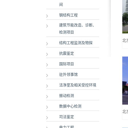
间
钢结构工程
建筑节能改造、诊断、
检测项目
结构工程监测及物探
抗震鉴定
国际项目
驻外领事馆
洁净室及相关受控环境
振动检测
数据中心检测
司法鉴定
电力工程