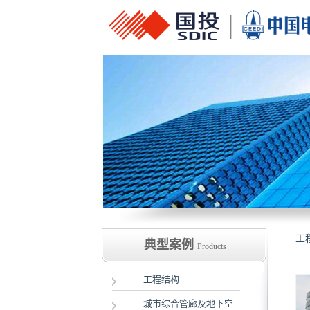
工
典型案例
Products
工程结构
城市综合管廊及地下空