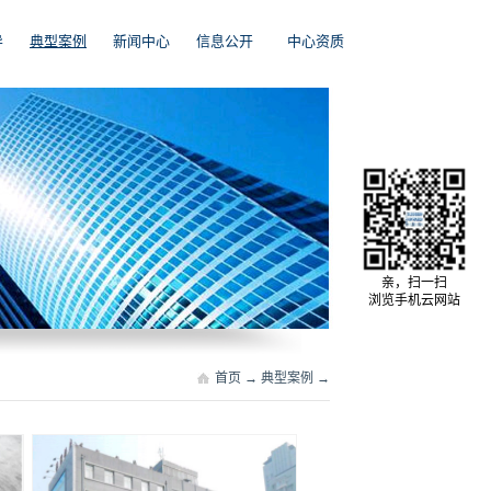
导
典型案例
新闻中心
信息公开
中心资质
亲，扫一扫
浏览手机云网站
首页
→
典型案例
→