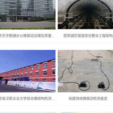
北京天宇朗通办公楼振动治理及质量检测
昆明湖区隧道综合整治工程结构
北京金汉斯企业大学综合楼结构检测鉴定
拟建场地微振动检测鉴定