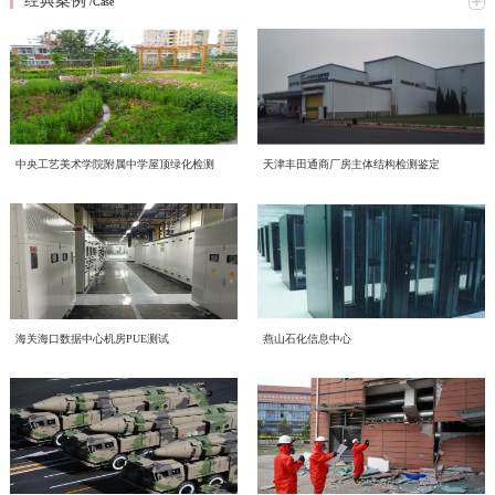
经典案例
三部宣传片，视角不同、侧重各异，但指向同一个目标——让绿色低碳成为每个
/Case
近日，中电投工程研究检测评定中心有限公司（以下简称中心）顺利通过中国合
审定与核查认可资质
人的行动自觉。 2026年全国低碳日“绿色转型 全民同行”主题宣传片 由生态环境
格评定国家认可委员会（CNAS）严格评审，成功取得温室气体审定和核查分项
部发布，紧扣今年全国低碳日主题，号召全社会共同参与绿色转型，强调低碳发
认可资质，认可注册号为CNAS VV048-EI。此次资质的成功获批，标志着中心
展不是选择题，而是必答题。 2026年全国节能宣传周“节能新起点 低碳向未
赋能合规高质量发展 中电投检测中心承接国投健康公司启动
温室气体核查、碳资产管理与低碳技术服务能力正式获得国家级、国际化权威认
来”主题视频 聚焦工业和信息化系统节能降碳实践，展示各领域在节能提效、绿
为进一步规范集团内企业经营管理、夯实合规运营根基、提升产业服务质效，助
质量、环境、职业健康安全管理体系建设工作
可，核心技术实力与合规服务水平迈入行业先进梯队。 中国合格评定国家认可
色制造方面的探索与成果，为行业绿色发展提供方向指引。 2026年公共机构节
力企业高质量、可持续、安全化发展，中国电子工程设计院股份有限公司全资子
委员会（CNAS）是国内权威的实验室与检验检测机构认可机构，其认可资质具
能降碳《守望未来》主题宣传片 以公共机构为切入点，讲述节能降碳背后的责
公司中电投工程研究检测评定中心有限公司（以下简称“中电投检测中心”）承接
备国际互认效力，严格遵循ISO 14064系列国际标准及国家温室气体审定核查相
CECS协会标准《电子工业化学品系统验收标准（送审稿）》
任与担当，传递"节约资源就是守护未来"的理念，展现公共机构在绿色转型中的
中央工艺美术学院附属中学屋顶绿化检测
天津丰田通商厂房主体结构检测鉴定
了国投健康产业投资有限公司（以下简称“国投健康”）质量、环境、职业健康安
关准则，评审标准严苛、涵盖范围全面，是衡量机构碳核查技术能力、公正性与
示范引领作用。二、立足"十五五"，践行全流程绿色理念在中国电子工程设计院
近日，由中国电子工程设计院股份有限公司国家电子工程建筑及环境性能质量检
审查会顺利召开
全管理三体系建设项目。并于近日组织召开质量、环境、职业健康安全管理三体
权威性的核心标杆，获得该项认可意味着机构出具的温室气体审定、核查结果可
股份有限公司的引领下，我们立足“十五五”碳排放双控新要求，从设计、施工到
验检测中心主编的中国工程建设标准化协会标准《电子工业化学品系统验收标准
系建设项目启动会。本次启动的三体系建设，严格对标 GB/T 19001-2016/ISO
获得全球多个国家和地区的认可，具备极强的公信力与法律效力。 评审过程
运维全流程践行绿色发展理念。 设计阶段，优先采用节能环保技术方案，从源
（送审稿）》（以下简称《标准》）审查会在北京召开。近年来，随着国内半导
9001:2015质量管理体系、GB/T 24001-2016/ISO 14001:2015环境管理体系、GB/T
中电投检测中心为工业建筑进行火灾后检测鉴定—全维度检
中，CNAS评审组通过资料审核、现场核查、体系核查等多维度、全流程严苛评
头降低碳排放； 施工阶段，严控资源消耗与废弃物排放，推动绿色建造落地；
体集成电路、平板显示等行业的快速发展，高纯化学品系统作为整个电子工程建
45001-2020/ISO 45001:2018职业健康安全管理体系。结合标准条款和国投健康运
审，对中心温室气体量化核算、排放核查、数据溯源管理、质量管理体系等核心
运维阶段，持续优化能源管理，以精细化运营实现长效减碳。三、从点滴做起，
近期，我中心针对某电厂烟囱火灾事件完成全面检测鉴定工作。本次鉴定严格依
测+仿真分析
设的重要组成部分，建设需求日益增加、技术要求不断提升。而目前国内涉及化
营服务核心业务场景，启动会明确了体系文件编制、流程梳理、审核认证等全流
能力进行全面核验。评审组充分肯定了中心在低碳技术领域的专业积累、完善的
共建低碳企业节能不是口号，而是每一天的行动：节约每一度电，珍惜每一张
据《火灾后工程结构鉴定标准》《烟囱工程技术标准》《工业建筑可靠性鉴定标
学品系统质量和验收细则的标准缺失，现行GB 50781、等标准多是从设计、建
程工作安排，确保体系建设贴合企业实际经营情况，真正实现标准化落地、常态
管理程序以及严谨的技术服务流程，最终确认中心完全符合温室气体审定与核查
纸，选择绿色出行让我们携手共建低碳企业，为美丽中国贡献力量！
准》等国家标准，通过实体检测、温度场仿真、力学分析等多维度评估，明确烟
造的角度，对电子工业气体系统进行技术规定，从质量控制角度目前的做法基本
环境噪声检测，守护城市声环境质量
化运行、长效化赋能。作为本次三体系建设工作的技术支撑单位，中电投检测中
机构认可规范要求，准予获批相关认可资质。 作为深耕工程检测、评定与绿色
囱结构现状及后续处置方向，为电厂安全生产提供科学支撑。（1）全维度检测
是引用SEMI、ASTM等国外标准，一方面缺少技术一致性，另一方面制约了国
海关海口数据中心机房PUE测试
燕山石化信息中心
心将持续推进国投健康三体系建设、运行、认证工作，以标准化管理赋能健康产
低碳技术服务领域的专业机构，中电投工程研究检测评定中心有限公司长期聚
随着我国经济发展和城市化进程的加速，噪声污染已成为现代社会中一个日益突
覆盖 核心指标符合规范本次检测首先核查烟囱结构体系及平面布置，确认该钢
内相关产业的发展。本标准从立项开始，就得到了CECS 电子工程分会的大力支
业高质量发展，助力国投健康全力打造管理规范、服务优质、安全可控、可持续
焦“双碳”战略落地，深耕绿色低碳产业赛道，持续完善碳服务技术体系，组建专
出的环境问题。环境噪声检测作为治理噪声污染的重要环节，对提升环境的健康
筋混凝土筒体整体布置与原设计图纸完全一致。地基基础未见不均匀沉降、滑移
持和行业的高度关注，组建了涵盖业主单位、设计院、施工单位、材料和设备供
发展的长效管理机制。
业碳核查技术团队，深耕电子电气设备，工业机械，食品，土木工程，建材等多
及舒适度具有重要意义。 中电投工程研究检测评定中心有限公司（以下简称中
或整体倾斜现象，后续仍需按规范持续开展沉降观测。外观质量检查显示，火灾
结构检测的智能化升级路径——智慧监测赋能工业装备
应商、检测和技术服务机构等20多家参编单位的编制组。中国工程建设标准化协
领域温室气体排放核算与核查，不断夯实技术积淀、优化服务流程、提升专业能
电投检测中心）是中国国家认证认可监督管理委员会批准具备资质认定
未对混凝土筒壁外表面造成损伤，无人机高清拍摄及倾斜摄影三维模型验证，外
会电子工程分会、审查专家和编制组成员代表近20人参加了会议。会议由中国工
依托“十五五”质量强国与智能制造发展布局，国内检验检测行业正加速数字化、
力，全力为各类市场主体提供科学、精准、合规的碳管理技术支撑。 此次CNAS
（CMA）的检验检测机构，也是由中国合格评定国家认可委员会（CNAS）批准
表面混凝土质量良好，仅局部存在轻微蜂窝、麻面缺陷；内表面因火灾出现7类
程建设标准化协会电子工程分会正高级工程师单云凤主持。中国电子工程设计院
智慧化转型。结构健康监测作为工业安全的关键屏障，已摆脱传统人工巡检模
温室气体审定和核查资质的获批，是中心在绿色低碳服务领域的重要里程碑突
的实验室认可机构和检验机构，具备建设工程质量检测机构、房屋安全鉴定、室
差异化损伤特征，按高度划分为7个火灾影响特征区域，相关损伤分布图、断面
股份有限公司资深院长顾问王立代表主编单位致辞，对协会、审查专家及编制组
式，进入全天候数字监护新阶段。本文以大型厂房重型起重设备结构健康监测
破，不仅充分印证了中心碳核查技术能力、数据公信力、体系规范性达到国际先
内环境质量检测等资质，是北京市生态环境监测技术服务机构备案单位。中电投
玻璃幕墙检测鉴定：为城市天际线筑牢安全防线
图及实拍照片已同步归档。材料性能检测方面，未明显受损区域的混凝土回弹强
成员在《标准》编制过程中的大力支持和辛勤付出表示感谢。中国电子工程设计