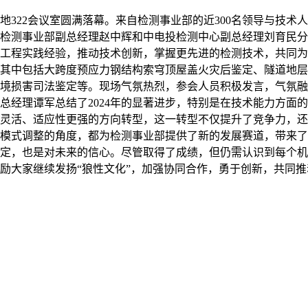
珑天地322会议室圆满落幕。来自检测事业部的近300名领导与
检测事业部副总经理赵中辉和中电投检测中心副总经理刘育民分
工程实践经验，推动技术创新，掌握更先进的检测技术，共同为
其中包括大跨度预应力钢结构索穹顶屋盖火灾后鉴定、隧道地层
境损害司法鉴定等。现场气氛热烈，参会人员积极发言，气氛融
部总经理谭军总结了2024年的显著进步，特别是在技术能力方
灵活、适应性更强的方向转型，这一转型不仅提升了竞争力，还
模式调整的角度，都为检测事业部提供了新的发展赛道，带来了更
定，也是对未来的信心。尽管取得了成绩，但仍需认识到每个机
励大家继续发扬“狼性文化”，加强协同合作，勇于创新，共同