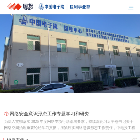
网络安全意识形态工作专题学习和研究
为深入贯彻落实 2026 年度网络专项行动部署要求，持续深化习近平总书记关于
网络空间治理重要论述学习贯彻，压紧压实网络意识形态工作责任，中电投工程
研究检测评定中心有限公司（以下简称“中心”）党总支召开专题支委会，集中研
节能新起点，低碳向未来！