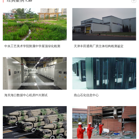
经典案例
究网络意识形态重点工作，全面梳理工作提升方向、明确落实举措。结合本次会
/Case
2026年6月16日，中电投检测中心以线上线下相结合的形式，开展了一场主题鲜
议精神，形成专题学习研讨材料如下：一、提高政治站位，深刻认识网络意识形
明的环保知识学习活动，积极响应2026年全国低碳日“绿色转型 全民同行”主题号
态工作核心意义互联网是意识形态斗争的主阵地、主战场、最前沿，网络意识形
召。一、三部宣传片，共学绿色理念 本次学习重点围绕三部权威宣传片展开，
态安全直接关系政治安全、舆论安全和单位长远发展。习近平总书记深刻指
喜报！中电投工程研究检测评定中心成功获批CNAS温室气体
三部宣传片，视角不同、侧重各异，但指向同一个目标——让绿色低碳成为每个
出；“过不了互联网这一关，就过不了长期执政这一关，必须坚持正能量是总要
近日，中电投工程研究检测评定中心有限公司（以下简称中心）顺利通过中国合
审定与核查认可资质
人的行动自觉。 2026年全国低碳日“绿色转型 全民同行”主题宣传片 由生态环境
求、管得住是硬道理、用得好是真本事，持续健全网络生态治理长效机制，营造
格评定国家认可委员会（CNAS）严格评审，成功取得温室气体审定和核查分项
部发布，紧扣今年全国低碳日主题，号召全社会共同参与绿色转型，强调低碳发
风清气正的网络空间”。中心运营自有新媒体宣传平台，党员、职工线上交流、
认可资质，认可注册号为CNAS VV048-EI。此次资质的成功获批，标志着中心
展不是选择题，而是必答题。 2026年全国节能宣传周“节能新起点 低碳向未
赋能合规高质量发展 中电投检测中心承接国投健康公司启动
对外业务宣传频次高，各类线上内容发布、网络言论行为都直接代表单位形象、
中央工艺美术学院附属中学屋顶绿化检测
天津丰田通商厂房主体结构检测鉴定
温室气体核查、碳资产管理与低碳技术服务能力正式获得国家级、国际化权威认
来”主题视频 聚焦工业和信息化系统节能降碳实践，展示各领域在节能提效、绿
传导价值导向。全体党员干部要切实提高政治判断力、政治领悟力、政治执行
为进一步规范集团内企业经营管理、夯实合规运营根基、提升产业服务质效，助
质量、环境、职业健康安全管理体系建设工作
可，核心技术实力与合规服务水平迈入行业先进梯队。 中国合格评定国家认可
色制造方面的探索与成果，为行业绿色发展提供方向指引。 2026年公共机构节
力，摒弃 “重业务、轻网信” 的片面认知，把网络意识形态工作摆在党建重点位
力企业高质量、可持续、安全化发展，中国电子工程设计院股份有限公司全资子
委员会（CNAS）是国内权威的实验室与检验检测机构认可机构，其认可资质具
能降碳《守望未来》主题宣传片 以公共机构为切入点，讲述节能降碳背后的责
置，坚持守土有责、守土负责、守土尽责，牢牢管好、守好、用好各类网络阵
公司中电投工程研究检测评定中心有限公司（以下简称“中电投检测中心”）承接
备国际互认效力，严格遵循ISO 14064系列国际标准及国家温室气体审定核查相
CECS协会标准《电子工业化学品系统验收标准（送审稿）》
任与担当，传递"节约资源就是守护未来"的理念，展现公共机构在绿色转型中的
地。二、对标专项部署，明晰网络意识形态两大重点工作任务会议传达上级
了国投健康产业投资有限公司（以下简称“国投健康”）质量、环境、职业健康安
关准则，评审标准严苛、涵盖范围全面，是衡量机构碳核查技术能力、公正性与
示范引领作用。二、立足"十五五"，践行全流程绿色理念在中国电子工程设计院
2026 年度网络专项行动工作要求，结合中心运营管理实际，梳理当前网络意识
近日，由中国电子工程设计院股份有限公司国家电子工程建筑及环境性能质量检
审查会顺利召开
全管理三体系建设项目。并于近日组织召开质量、环境、职业健康安全管理三体
权威性的核心标杆，获得该项认可意味着机构出具的温室气体审定、核查结果可
股份有限公司的引领下，我们立足“十五五”碳排放双控新要求，从设计、施工到
形态工作提升方向，明确两项核心工作抓手：（一）从严规范新媒体平台发布流
验检测中心主编的中国工程建设标准化协会标准《电子工业化学品系统验收标准
系建设项目启动会。本次启动的三体系建设，严格对标 GB/T 19001-2016/ISO
获得全球多个国家和地区的认可，具备极强的公信力与法律效力。 评审过程
运维全流程践行绿色发展理念。 设计阶段，优先采用节能环保技术方案，从源
程，刚性落实 “三校三审” 机制新媒体是对外宣传、传递单位声音的重要载体，
（送审稿）》（以下简称《标准》）审查会在北京召开。近年来，随着国内半导
9001:2015质量管理体系、GB/T 24001-2016/ISO 14001:2015环境管理体系、GB/T
中电投检测中心为工业建筑进行火灾后检测鉴定—全维度检
中，CNAS评审组通过资料审核、现场核查、体系核查等多维度、全流程严苛评
头降低碳排放； 施工阶段，严控资源消耗与废弃物排放，推动绿色建造落地；
内容导向容不得半点疏漏。将继续完善中心自有新媒体平台信息发布全流程管控
体集成电路、平板显示等行业的快速发展，高纯化学品系统作为整个电子工程建
45001-2020/ISO 45001:2018职业健康安全管理体系。结合标准条款和国投健康运
海关海口数据中心机房PUE测试
燕山石化信息中心
审，对中心温室气体量化核算、排放核查、数据溯源管理、质量管理体系等核心
运维阶段，持续优化能源管理，以精细化运营实现长效减碳。三、从点滴做起，
近期，我中心针对某电厂烟囱火灾事件完成全面检测鉴定工作。本次鉴定严格依
测+仿真分析
体系，严格执行 “三校三审” 制度，实现内容发布闭环管理。1. 严格执行 “三校三
设的重要组成部分，建设需求日益增加、技术要求不断提升。而目前国内涉及化
营服务核心业务场景，启动会明确了体系文件编制、流程梳理、审核认证等全流
能力进行全面核验。评审组充分肯定了中心在低碳技术领域的专业积累、完善的
共建低碳企业节能不是口号，而是每一天的行动：节约每一度电，珍惜每一张
据《火灾后工程结构鉴定标准》《烟囱工程技术标准》《工业建筑可靠性鉴定标
审” 制度：落实三级审核流程，每一级审核均留存书面或线上审核记录，做到全
学品系统质量和验收细则的标准缺失，现行GB 50781、等标准多是从设计、建
程工作安排，确保体系建设贴合企业实际经营情况，真正实现标准化落地、常态
管理程序以及严谨的技术服务流程，最终确认中心完全符合温室气体审定与核查
纸，选择绿色出行让我们携手共建低碳企业，为美丽中国贡献力量！
准》等国家标准，通过实体检测、温度场仿真、力学分析等多维度评估，明确烟
程可追溯；2. 严把内容导向关口：所有对外发布图文、短视频、工作动态、宣传
造的角度，对电子工业气体系统进行技术规定，从质量控制角度目前的做法基本
环境噪声检测，守护城市声环境质量
化运行、长效化赋能。作为本次三体系建设工作的技术支撑单位，中电投检测中
机构认可规范要求，准予获批相关认可资质。 作为深耕工程检测、评定与绿色
囱结构现状及后续处置方向，为电厂安全生产提供科学支撑。（1）全维度检测
材料，必须坚守正确政治方向、舆论导向、价值取向，重点核查政策表述、行业
是引用SEMI、ASTM等国外标准，一方面缺少技术一致性，另一方面制约了国
心将持续推进国投健康三体系建设、运行、认证工作，以标准化管理赋能健康产
低碳技术服务领域的专业机构，中电投工程研究检测评定中心有限公司长期聚
随着我国经济发展和城市化进程的加速，噪声污染已成为现代社会中一个日益突
覆盖 核心指标符合规范本次检测首先核查烟囱结构体系及平面布置，确认该钢
宣传、对外口径，杜绝模糊表述、片面化表达、导向偏差内容上线；3. 常态化开
内相关产业的发展。本标准从立项开始，就得到了CECS 电子工程分会的大力支
业高质量发展，助力国投健康全力打造管理规范、服务优质、安全可控、可持续
焦“双碳”战略落地，深耕绿色低碳产业赛道，持续完善碳服务技术体系，组建专
出的环境问题。环境噪声检测作为治理噪声污染的重要环节，对提升环境的健康
筋混凝土筒体整体布置与原设计图纸完全一致。地基基础未见不均匀沉降、滑移
展平台自查自纠，定期梳理历史发布内容，及时清理过时、存在风险隐患的信
持和行业的高度关注，组建了涵盖业主单位、设计院、施工单位、材料和设备供
发展的长效管理机制。
业碳核查技术团队，深耕电子电气设备，工业机械，食品，土木工程，建材等多
及舒适度具有重要意义。 中电投工程研究检测评定中心有限公司（以下简称中
或整体倾斜现象，后续仍需按规范持续开展沉降观测。外观质量检查显示，火灾
结构检测的智能化升级路径——智慧监测赋能工业装备
息，建立宣传内容负面清单，从源头防范舆情风险。（二）常态化开展党员专题
应商、检测和技术服务机构等20多家参编单位的编制组。中国工程建设标准化协