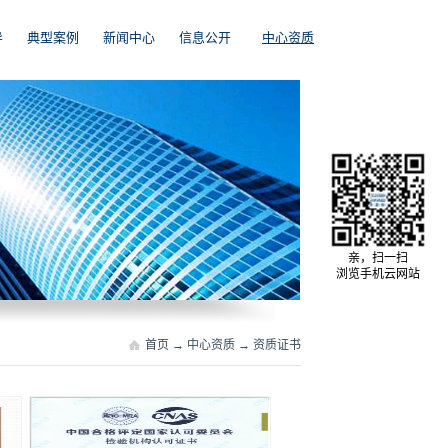
导
典型案例
新闻中心
信息公开
中心资质
亲，扫一扫
浏览手机云网站
首页
→
中心资质
→
资质证书