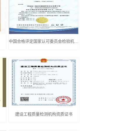
中国合格评定国家认可委员会检验机构认可证书
建设工程质量检测机构资质证书