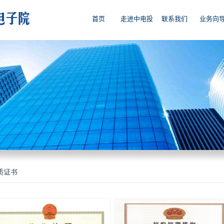
首页
走进中电投
联系我们
业务向
质证书