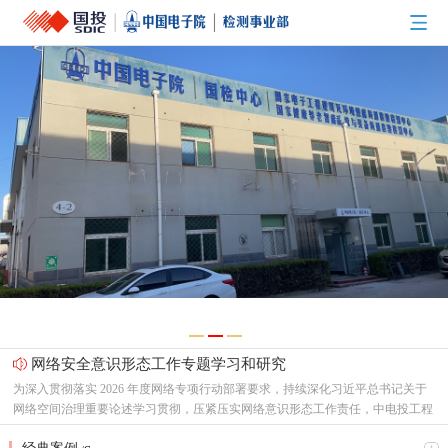
网络安全意识形态工作专题学习和研究
为深入贯彻落实 2026 年度网络专项行动部署要求，持续深化习近平总书记关于
网络空间治理重要论述学习贯彻，压紧压实网络意识形态工作责任，中电投工程
研究检测评定中心有限公司（以下简称“中心”）党总支召开专题支委会，集中研
节能新起点，低碳向未来！