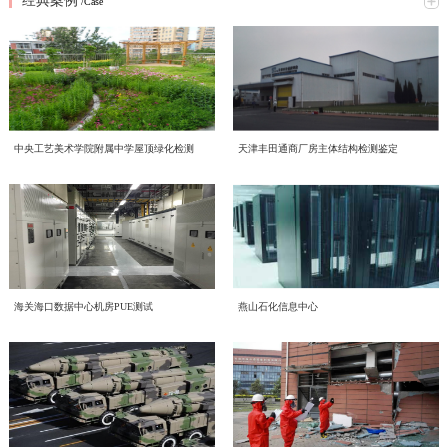
经典案例
究网络意识形态重点工作，全面梳理工作提升方向、明确落实举措。结合本次会
/Case
2026年6月16日，中电投检测中心以线上线下相结合的形式，开展了一场主题鲜
议精神，形成专题学习研讨材料如下：一、提高政治站位，深刻认识网络意识形
明的环保知识学习活动，积极响应2026年全国低碳日“绿色转型 全民同行”主题号
态工作核心意义互联网是意识形态斗争的主阵地、主战场、最前沿，网络意识形
召。一、三部宣传片，共学绿色理念 本次学习重点围绕三部权威宣传片展开，
态安全直接关系政治安全、舆论安全和单位长远发展。习近平总书记深刻指
喜报！中电投工程研究检测评定中心成功获批CNAS温室气体
三部宣传片，视角不同、侧重各异，但指向同一个目标——让绿色低碳成为每个
出；“过不了互联网这一关，就过不了长期执政这一关，必须坚持正能量是总要
近日，中电投工程研究检测评定中心有限公司（以下简称中心）顺利通过中国合
审定与核查认可资质
人的行动自觉。 2026年全国低碳日“绿色转型 全民同行”主题宣传片 由生态环境
求、管得住是硬道理、用得好是真本事，持续健全网络生态治理长效机制，营造
格评定国家认可委员会（CNAS）严格评审，成功取得温室气体审定和核查分项
部发布，紧扣今年全国低碳日主题，号召全社会共同参与绿色转型，强调低碳发
风清气正的网络空间”。中心运营自有新媒体宣传平台，党员、职工线上交流、
认可资质，认可注册号为CNAS VV048-EI。此次资质的成功获批，标志着中心
展不是选择题，而是必答题。 2026年全国节能宣传周“节能新起点 低碳向未
赋能合规高质量发展 中电投检测中心承接国投健康公司启动
对外业务宣传频次高，各类线上内容发布、网络言论行为都直接代表单位形象、
中央工艺美术学院附属中学屋顶绿化检测
天津丰田通商厂房主体结构检测鉴定
温室气体核查、碳资产管理与低碳技术服务能力正式获得国家级、国际化权威认
来”主题视频 聚焦工业和信息化系统节能降碳实践，展示各领域在节能提效、绿
传导价值导向。全体党员干部要切实提高政治判断力、政治领悟力、政治执行
为进一步规范集团内企业经营管理、夯实合规运营根基、提升产业服务质效，助
质量、环境、职业健康安全管理体系建设工作
可，核心技术实力与合规服务水平迈入行业先进梯队。 中国合格评定国家认可
色制造方面的探索与成果，为行业绿色发展提供方向指引。 2026年公共机构节
力，摒弃 “重业务、轻网信” 的片面认知，把网络意识形态工作摆在党建重点位
力企业高质量、可持续、安全化发展，中国电子工程设计院股份有限公司全资子
委员会（CNAS）是国内权威的实验室与检验检测机构认可机构，其认可资质具
能降碳《守望未来》主题宣传片 以公共机构为切入点，讲述节能降碳背后的责
置，坚持守土有责、守土负责、守土尽责，牢牢管好、守好、用好各类网络阵
公司中电投工程研究检测评定中心有限公司（以下简称“中电投检测中心”）承接
备国际互认效力，严格遵循ISO 14064系列国际标准及国家温室气体审定核查相
CECS协会标准《电子工业化学品系统验收标准（送审稿）》
任与担当，传递"节约资源就是守护未来"的理念，展现公共机构在绿色转型中的
地。二、对标专项部署，明晰网络意识形态两大重点工作任务会议传达上级
了国投健康产业投资有限公司（以下简称“国投健康”）质量、环境、职业健康安
关准则，评审标准严苛、涵盖范围全面，是衡量机构碳核查技术能力、公正性与
示范引领作用。二、立足"十五五"，践行全流程绿色理念在中国电子工程设计院
2026 年度网络专项行动工作要求，结合中心运营管理实际，梳理当前网络意识
近日，由中国电子工程设计院股份有限公司国家电子工程建筑及环境性能质量检
审查会顺利召开
全管理三体系建设项目。并于近日组织召开质量、环境、职业健康安全管理三体
权威性的核心标杆，获得该项认可意味着机构出具的温室气体审定、核查结果可
股份有限公司的引领下，我们立足“十五五”碳排放双控新要求，从设计、施工到
形态工作提升方向，明确两项核心工作抓手：（一）从严规范新媒体平台发布流
验检测中心主编的中国工程建设标准化协会标准《电子工业化学品系统验收标准
系建设项目启动会。本次启动的三体系建设，严格对标 GB/T 19001-2016/ISO
获得全球多个国家和地区的认可，具备极强的公信力与法律效力。 评审过程
运维全流程践行绿色发展理念。 设计阶段，优先采用节能环保技术方案，从源
程，刚性落实 “三校三审” 机制新媒体是对外宣传、传递单位声音的重要载体，
（送审稿）》（以下简称《标准》）审查会在北京召开。近年来，随着国内半导
9001:2015质量管理体系、GB/T 24001-2016/ISO 14001:2015环境管理体系、GB/T
中电投检测中心为工业建筑进行火灾后检测鉴定—全维度检
中，CNAS评审组通过资料审核、现场核查、体系核查等多维度、全流程严苛评
头降低碳排放； 施工阶段，严控资源消耗与废弃物排放，推动绿色建造落地；
内容导向容不得半点疏漏。将继续完善中心自有新媒体平台信息发布全流程管控
体集成电路、平板显示等行业的快速发展，高纯化学品系统作为整个电子工程建
45001-2020/ISO 45001:2018职业健康安全管理体系。结合标准条款和国投健康运
海关海口数据中心机房PUE测试
燕山石化信息中心
审，对中心温室气体量化核算、排放核查、数据溯源管理、质量管理体系等核心
运维阶段，持续优化能源管理，以精细化运营实现长效减碳。三、从点滴做起，
近期，我中心针对某电厂烟囱火灾事件完成全面检测鉴定工作。本次鉴定严格依
测+仿真分析
体系，严格执行 “三校三审” 制度，实现内容发布闭环管理。1. 严格执行 “三校三
设的重要组成部分，建设需求日益增加、技术要求不断提升。而目前国内涉及化
营服务核心业务场景，启动会明确了体系文件编制、流程梳理、审核认证等全流
能力进行全面核验。评审组充分肯定了中心在低碳技术领域的专业积累、完善的
共建低碳企业节能不是口号，而是每一天的行动：节约每一度电，珍惜每一张
据《火灾后工程结构鉴定标准》《烟囱工程技术标准》《工业建筑可靠性鉴定标
审” 制度：落实三级审核流程，每一级审核均留存书面或线上审核记录，做到全
学品系统质量和验收细则的标准缺失，现行GB 50781、等标准多是从设计、建
程工作安排，确保体系建设贴合企业实际经营情况，真正实现标准化落地、常态
管理程序以及严谨的技术服务流程，最终确认中心完全符合温室气体审定与核查
纸，选择绿色出行让我们携手共建低碳企业，为美丽中国贡献力量！
准》等国家标准，通过实体检测、温度场仿真、力学分析等多维度评估，明确烟
程可追溯；2. 严把内容导向关口：所有对外发布图文、短视频、工作动态、宣传
造的角度，对电子工业气体系统进行技术规定，从质量控制角度目前的做法基本
环境噪声检测，守护城市声环境质量
化运行、长效化赋能。作为本次三体系建设工作的技术支撑单位，中电投检测中
机构认可规范要求，准予获批相关认可资质。 作为深耕工程检测、评定与绿色
囱结构现状及后续处置方向，为电厂安全生产提供科学支撑。（1）全维度检测
材料，必须坚守正确政治方向、舆论导向、价值取向，重点核查政策表述、行业
是引用SEMI、ASTM等国外标准，一方面缺少技术一致性，另一方面制约了国
心将持续推进国投健康三体系建设、运行、认证工作，以标准化管理赋能健康产
低碳技术服务领域的专业机构，中电投工程研究检测评定中心有限公司长期聚
随着我国经济发展和城市化进程的加速，噪声污染已成为现代社会中一个日益突
覆盖 核心指标符合规范本次检测首先核查烟囱结构体系及平面布置，确认该钢
宣传、对外口径，杜绝模糊表述、片面化表达、导向偏差内容上线；3. 常态化开
内相关产业的发展。本标准从立项开始，就得到了CECS 电子工程分会的大力支
业高质量发展，助力国投健康全力打造管理规范、服务优质、安全可控、可持续
焦“双碳”战略落地，深耕绿色低碳产业赛道，持续完善碳服务技术体系，组建专
出的环境问题。环境噪声检测作为治理噪声污染的重要环节，对提升环境的健康
筋混凝土筒体整体布置与原设计图纸完全一致。地基基础未见不均匀沉降、滑移
展平台自查自纠，定期梳理历史发布内容，及时清理过时、存在风险隐患的信
持和行业的高度关注，组建了涵盖业主单位、设计院、施工单位、材料和设备供
发展的长效管理机制。
业碳核查技术团队，深耕电子电气设备，工业机械，食品，土木工程，建材等多
及舒适度具有重要意义。 中电投工程研究检测评定中心有限公司（以下简称中
或整体倾斜现象，后续仍需按规范持续开展沉降观测。外观质量检查显示，火灾
结构检测的智能化升级路径——智慧监测赋能工业装备
息，建立宣传内容负面清单，从源头防范舆情风险。（二）常态化开展党员专题
应商、检测和技术服务机构等20多家参编单位的编制组。中国工程建设标准化协