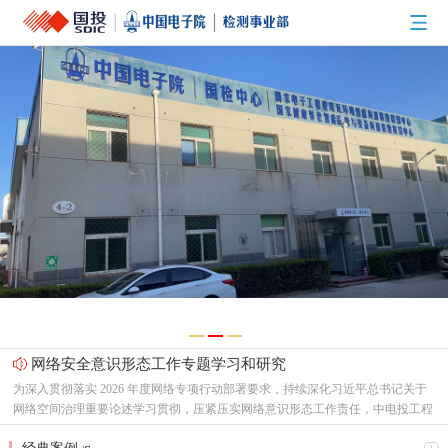
网络安全意识形态工作专题学习和研究
为深入贯彻落实 2026 年度网络专项行动部署要求，持续深化习近平总书记关于
网络空间治理重要论述学习贯彻，压紧压实网络意识形态工作责任，中电投工程
研究检测评定中心有限公司（以下简称“中心”）党总支召开专题支委会，集中研
节能新起点，低碳向未来！