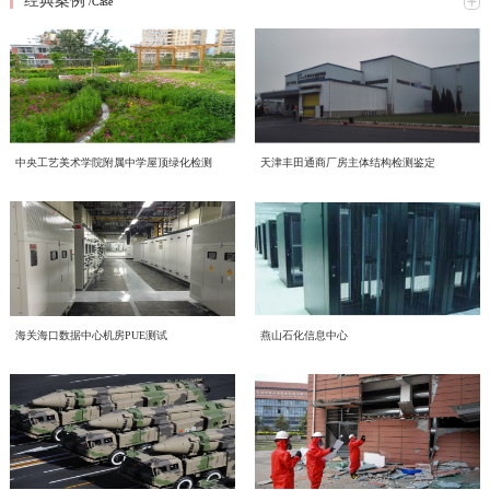
经典案例
究网络意识形态重点工作，全面梳理工作提升方向、明确落实举措。结合本次会
/Case
2026年6月16日，中电投检测中心以线上线下相结合的形式，开展了一场主题鲜
议精神，形成专题学习研讨材料如下：一、提高政治站位，深刻认识网络意识形
明的环保知识学习活动，积极响应2026年全国低碳日“绿色转型 全民同行”主题号
态工作核心意义互联网是意识形态斗争的主阵地、主战场、最前沿，网络意识形
召。一、三部宣传片，共学绿色理念 本次学习重点围绕三部权威宣传片展开，
态安全直接关系政治安全、舆论安全和单位长远发展。习近平总书记深刻指
喜报！中电投工程研究检测评定中心成功获批CNAS温室气体
三部宣传片，视角不同、侧重各异，但指向同一个目标——让绿色低碳成为每个
出；“过不了互联网这一关，就过不了长期执政这一关，必须坚持正能量是总要
近日，中电投工程研究检测评定中心有限公司（以下简称中心）顺利通过中国合
审定与核查认可资质
人的行动自觉。 2026年全国低碳日“绿色转型 全民同行”主题宣传片 由生态环境
求、管得住是硬道理、用得好是真本事，持续健全网络生态治理长效机制，营造
格评定国家认可委员会（CNAS）严格评审，成功取得温室气体审定和核查分项
部发布，紧扣今年全国低碳日主题，号召全社会共同参与绿色转型，强调低碳发
风清气正的网络空间”。中心运营自有新媒体宣传平台，党员、职工线上交流、
认可资质，认可注册号为CNAS VV048-EI。此次资质的成功获批，标志着中心
展不是选择题，而是必答题。 2026年全国节能宣传周“节能新起点 低碳向未
赋能合规高质量发展 中电投检测中心承接国投健康公司启动
对外业务宣传频次高，各类线上内容发布、网络言论行为都直接代表单位形象、
中央工艺美术学院附属中学屋顶绿化检测
天津丰田通商厂房主体结构检测鉴定
温室气体核查、碳资产管理与低碳技术服务能力正式获得国家级、国际化权威认
来”主题视频 聚焦工业和信息化系统节能降碳实践，展示各领域在节能提效、绿
传导价值导向。全体党员干部要切实提高政治判断力、政治领悟力、政治执行
为进一步规范集团内企业经营管理、夯实合规运营根基、提升产业服务质效，助
质量、环境、职业健康安全管理体系建设工作
可，核心技术实力与合规服务水平迈入行业先进梯队。 中国合格评定国家认可
色制造方面的探索与成果，为行业绿色发展提供方向指引。 2026年公共机构节
力，摒弃 “重业务、轻网信” 的片面认知，把网络意识形态工作摆在党建重点位
力企业高质量、可持续、安全化发展，中国电子工程设计院股份有限公司全资子
委员会（CNAS）是国内权威的实验室与检验检测机构认可机构，其认可资质具
能降碳《守望未来》主题宣传片 以公共机构为切入点，讲述节能降碳背后的责
置，坚持守土有责、守土负责、守土尽责，牢牢管好、守好、用好各类网络阵
公司中电投工程研究检测评定中心有限公司（以下简称“中电投检测中心”）承接
备国际互认效力，严格遵循ISO 14064系列国际标准及国家温室气体审定核查相
CECS协会标准《电子工业化学品系统验收标准（送审稿）》
任与担当，传递"节约资源就是守护未来"的理念，展现公共机构在绿色转型中的
地。二、对标专项部署，明晰网络意识形态两大重点工作任务会议传达上级
了国投健康产业投资有限公司（以下简称“国投健康”）质量、环境、职业健康安
关准则，评审标准严苛、涵盖范围全面，是衡量机构碳核查技术能力、公正性与
示范引领作用。二、立足"十五五"，践行全流程绿色理念在中国电子工程设计院
2026 年度网络专项行动工作要求，结合中心运营管理实际，梳理当前网络意识
近日，由中国电子工程设计院股份有限公司国家电子工程建筑及环境性能质量检
审查会顺利召开
全管理三体系建设项目。并于近日组织召开质量、环境、职业健康安全管理三体
权威性的核心标杆，获得该项认可意味着机构出具的温室气体审定、核查结果可
股份有限公司的引领下，我们立足“十五五”碳排放双控新要求，从设计、施工到
形态工作提升方向，明确两项核心工作抓手：（一）从严规范新媒体平台发布流
验检测中心主编的中国工程建设标准化协会标准《电子工业化学品系统验收标准
系建设项目启动会。本次启动的三体系建设，严格对标 GB/T 19001-2016/ISO
获得全球多个国家和地区的认可，具备极强的公信力与法律效力。 评审过程
运维全流程践行绿色发展理念。 设计阶段，优先采用节能环保技术方案，从源
程，刚性落实 “三校三审” 机制新媒体是对外宣传、传递单位声音的重要载体，
（送审稿）》（以下简称《标准》）审查会在北京召开。近年来，随着国内半导
9001:2015质量管理体系、GB/T 24001-2016/ISO 14001:2015环境管理体系、GB/T
中电投检测中心为工业建筑进行火灾后检测鉴定—全维度检
中，CNAS评审组通过资料审核、现场核查、体系核查等多维度、全流程严苛评
头降低碳排放； 施工阶段，严控资源消耗与废弃物排放，推动绿色建造落地；
内容导向容不得半点疏漏。将继续完善中心自有新媒体平台信息发布全流程管控
体集成电路、平板显示等行业的快速发展，高纯化学品系统作为整个电子工程建
45001-2020/ISO 45001:2018职业健康安全管理体系。结合标准条款和国投健康运
海关海口数据中心机房PUE测试
燕山石化信息中心
审，对中心温室气体量化核算、排放核查、数据溯源管理、质量管理体系等核心
运维阶段，持续优化能源管理，以精细化运营实现长效减碳。三、从点滴做起，
近期，我中心针对某电厂烟囱火灾事件完成全面检测鉴定工作。本次鉴定严格依
测+仿真分析
体系，严格执行 “三校三审” 制度，实现内容发布闭环管理。1. 严格执行 “三校三
设的重要组成部分，建设需求日益增加、技术要求不断提升。而目前国内涉及化
营服务核心业务场景，启动会明确了体系文件编制、流程梳理、审核认证等全流
能力进行全面核验。评审组充分肯定了中心在低碳技术领域的专业积累、完善的
共建低碳企业节能不是口号，而是每一天的行动：节约每一度电，珍惜每一张
据《火灾后工程结构鉴定标准》《烟囱工程技术标准》《工业建筑可靠性鉴定标
审” 制度：落实三级审核流程，每一级审核均留存书面或线上审核记录，做到全
学品系统质量和验收细则的标准缺失，现行GB 50781、等标准多是从设计、建
程工作安排，确保体系建设贴合企业实际经营情况，真正实现标准化落地、常态
管理程序以及严谨的技术服务流程，最终确认中心完全符合温室气体审定与核查
纸，选择绿色出行让我们携手共建低碳企业，为美丽中国贡献力量！
准》等国家标准，通过实体检测、温度场仿真、力学分析等多维度评估，明确烟
程可追溯；2. 严把内容导向关口：所有对外发布图文、短视频、工作动态、宣传
造的角度，对电子工业气体系统进行技术规定，从质量控制角度目前的做法基本
环境噪声检测，守护城市声环境质量
化运行、长效化赋能。作为本次三体系建设工作的技术支撑单位，中电投检测中
机构认可规范要求，准予获批相关认可资质。 作为深耕工程检测、评定与绿色
囱结构现状及后续处置方向，为电厂安全生产提供科学支撑。（1）全维度检测
材料，必须坚守正确政治方向、舆论导向、价值取向，重点核查政策表述、行业
是引用SEMI、ASTM等国外标准，一方面缺少技术一致性，另一方面制约了国
心将持续推进国投健康三体系建设、运行、认证工作，以标准化管理赋能健康产
低碳技术服务领域的专业机构，中电投工程研究检测评定中心有限公司长期聚
随着我国经济发展和城市化进程的加速，噪声污染已成为现代社会中一个日益突
覆盖 核心指标符合规范本次检测首先核查烟囱结构体系及平面布置，确认该钢
宣传、对外口径，杜绝模糊表述、片面化表达、导向偏差内容上线；3. 常态化开
内相关产业的发展。本标准从立项开始，就得到了CECS 电子工程分会的大力支
业高质量发展，助力国投健康全力打造管理规范、服务优质、安全可控、可持续
焦“双碳”战略落地，深耕绿色低碳产业赛道，持续完善碳服务技术体系，组建专
出的环境问题。环境噪声检测作为治理噪声污染的重要环节，对提升环境的健康
筋混凝土筒体整体布置与原设计图纸完全一致。地基基础未见不均匀沉降、滑移
展平台自查自纠，定期梳理历史发布内容，及时清理过时、存在风险隐患的信
持和行业的高度关注，组建了涵盖业主单位、设计院、施工单位、材料和设备供
发展的长效管理机制。
业碳核查技术团队，深耕电子电气设备，工业机械，食品，土木工程，建材等多
及舒适度具有重要意义。 中电投工程研究检测评定中心有限公司（以下简称中
或整体倾斜现象，后续仍需按规范持续开展沉降观测。外观质量检查显示，火灾
结构检测的智能化升级路径——智慧监测赋能工业装备
息，建立宣传内容负面清单，从源头防范舆情风险。（二）常态化开展党员专题
应商、检测和技术服务机构等20多家参编单位的编制组。中国工程建设标准化协