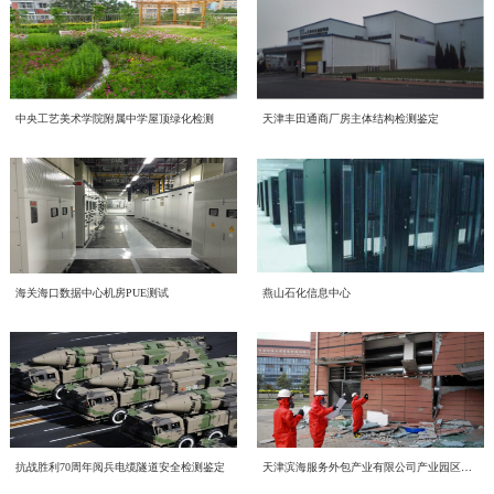
召。一、三部宣传片，共学绿色理念 本次学习重点围绕三部权威宣传片展开，
态安全直接关系政治安全、舆论安全和单位长远发展。习近平总书记深刻指
喜报！中电投工程研究检测评定中心成功获批CNAS温室气体
三部宣传片，视角不同、侧重各异，但指向同一个目标——让绿色低碳成为每个
出；“过不了互联网这一关，就过不了长期执政这一关，必须坚持正能量是总要
近日，中电投工程研究检测评定中心有限公司（以下简称中心）顺利通过中国合
审定与核查认可资质
人的行动自觉。 2026年全国低碳日“绿色转型 全民同行”主题宣传片 由生态环境
求、管得住是硬道理、用得好是真本事，持续健全网络生态治理长效机制，营造
格评定国家认可委员会（CNAS）严格评审，成功取得温室气体审定和核查分项
部发布，紧扣今年全国低碳日主题，号召全社会共同参与绿色转型，强调低碳发
风清气正的网络空间”。中心运营自有新媒体宣传平台，党员、职工线上交流、
认可资质，认可注册号为CNAS VV048-EI。此次资质的成功获批，标志着中心
展不是选择题，而是必答题。 2026年全国节能宣传周“节能新起点 低碳向未
赋能合规高质量发展 中电投检测中心承接国投健康公司启动
对外业务宣传频次高，各类线上内容发布、网络言论行为都直接代表单位形象、
中央工艺美术学院附属中学屋顶绿化检测
天津丰田通商厂房主体结构检测鉴定
温室气体核查、碳资产管理与低碳技术服务能力正式获得国家级、国际化权威认
来”主题视频 聚焦工业和信息化系统节能降碳实践，展示各领域在节能提效、绿
传导价值导向。全体党员干部要切实提高政治判断力、政治领悟力、政治执行
为进一步规范集团内企业经营管理、夯实合规运营根基、提升产业服务质效，助
质量、环境、职业健康安全管理体系建设工作
可，核心技术实力与合规服务水平迈入行业先进梯队。 中国合格评定国家认可
色制造方面的探索与成果，为行业绿色发展提供方向指引。 2026年公共机构节
力，摒弃 “重业务、轻网信” 的片面认知，把网络意识形态工作摆在党建重点位
力企业高质量、可持续、安全化发展，中国电子工程设计院股份有限公司全资子
委员会（CNAS）是国内权威的实验室与检验检测机构认可机构，其认可资质具
能降碳《守望未来》主题宣传片 以公共机构为切入点，讲述节能降碳背后的责
置，坚持守土有责、守土负责、守土尽责，牢牢管好、守好、用好各类网络阵
公司中电投工程研究检测评定中心有限公司（以下简称“中电投检测中心”）承接
备国际互认效力，严格遵循ISO 14064系列国际标准及国家温室气体审定核查相
CECS协会标准《电子工业化学品系统验收标准（送审稿）》
任与担当，传递"节约资源就是守护未来"的理念，展现公共机构在绿色转型中的
地。二、对标专项部署，明晰网络意识形态两大重点工作任务会议传达上级
了国投健康产业投资有限公司（以下简称“国投健康”）质量、环境、职业健康安
关准则，评审标准严苛、涵盖范围全面，是衡量机构碳核查技术能力、公正性与
示范引领作用。二、立足"十五五"，践行全流程绿色理念在中国电子工程设计院
2026 年度网络专项行动工作要求，结合中心运营管理实际，梳理当前网络意识
近日，由中国电子工程设计院股份有限公司国家电子工程建筑及环境性能质量检
审查会顺利召开
全管理三体系建设项目。并于近日组织召开质量、环境、职业健康安全管理三体
权威性的核心标杆，获得该项认可意味着机构出具的温室气体审定、核查结果可
股份有限公司的引领下，我们立足“十五五”碳排放双控新要求，从设计、施工到
形态工作提升方向，明确两项核心工作抓手：（一）从严规范新媒体平台发布流
验检测中心主编的中国工程建设标准化协会标准《电子工业化学品系统验收标准
系建设项目启动会。本次启动的三体系建设，严格对标 GB/T 19001-2016/ISO
获得全球多个国家和地区的认可，具备极强的公信力与法律效力。 评审过程
运维全流程践行绿色发展理念。 设计阶段，优先采用节能环保技术方案，从源
程，刚性落实 “三校三审” 机制新媒体是对外宣传、传递单位声音的重要载体，
（送审稿）》（以下简称《标准》）审查会在北京召开。近年来，随着国内半导
9001:2015质量管理体系、GB/T 24001-2016/ISO 14001:2015环境管理体系、GB/T
中电投检测中心为工业建筑进行火灾后检测鉴定—全维度检
中，CNAS评审组通过资料审核、现场核查、体系核查等多维度、全流程严苛评
头降低碳排放； 施工阶段，严控资源消耗与废弃物排放，推动绿色建造落地；
内容导向容不得半点疏漏。将继续完善中心自有新媒体平台信息发布全流程管控
体集成电路、平板显示等行业的快速发展，高纯化学品系统作为整个电子工程建
45001-2020/ISO 45001:2018职业健康安全管理体系。结合标准条款和国投健康运
海关海口数据中心机房PUE测试
燕山石化信息中心
审，对中心温室气体量化核算、排放核查、数据溯源管理、质量管理体系等核心
运维阶段，持续优化能源管理，以精细化运营实现长效减碳。三、从点滴做起，
近期，我中心针对某电厂烟囱火灾事件完成全面检测鉴定工作。本次鉴定严格依
测+仿真分析
体系，严格执行 “三校三审” 制度，实现内容发布闭环管理。1. 严格执行 “三校三
设的重要组成部分，建设需求日益增加、技术要求不断提升。而目前国内涉及化
营服务核心业务场景，启动会明确了体系文件编制、流程梳理、审核认证等全流
能力进行全面核验。评审组充分肯定了中心在低碳技术领域的专业积累、完善的
共建低碳企业节能不是口号，而是每一天的行动：节约每一度电，珍惜每一张
据《火灾后工程结构鉴定标准》《烟囱工程技术标准》《工业建筑可靠性鉴定标
审” 制度：落实三级审核流程，每一级审核均留存书面或线上审核记录，做到全
学品系统质量和验收细则的标准缺失，现行GB 50781、等标准多是从设计、建
程工作安排，确保体系建设贴合企业实际经营情况，真正实现标准化落地、常态
管理程序以及严谨的技术服务流程，最终确认中心完全符合温室气体审定与核查
纸，选择绿色出行让我们携手共建低碳企业，为美丽中国贡献力量！
准》等国家标准，通过实体检测、温度场仿真、力学分析等多维度评估，明确烟
程可追溯；2. 严把内容导向关口：所有对外发布图文、短视频、工作动态、宣传
造的角度，对电子工业气体系统进行技术规定，从质量控制角度目前的做法基本
环境噪声检测，守护城市声环境质量
化运行、长效化赋能。作为本次三体系建设工作的技术支撑单位，中电投检测中
机构认可规范要求，准予获批相关认可资质。 作为深耕工程检测、评定与绿色
囱结构现状及后续处置方向，为电厂安全生产提供科学支撑。（1）全维度检测
材料，必须坚守正确政治方向、舆论导向、价值取向，重点核查政策表述、行业
是引用SEMI、ASTM等国外标准，一方面缺少技术一致性，另一方面制约了国
心将持续推进国投健康三体系建设、运行、认证工作，以标准化管理赋能健康产
低碳技术服务领域的专业机构，中电投工程研究检测评定中心有限公司长期聚
随着我国经济发展和城市化进程的加速，噪声污染已成为现代社会中一个日益突
覆盖 核心指标符合规范本次检测首先核查烟囱结构体系及平面布置，确认该钢
宣传、对外口径，杜绝模糊表述、片面化表达、导向偏差内容上线；3. 常态化开
内相关产业的发展。本标准从立项开始，就得到了CECS 电子工程分会的大力支
业高质量发展，助力国投健康全力打造管理规范、服务优质、安全可控、可持续
焦“双碳”战略落地，深耕绿色低碳产业赛道，持续完善碳服务技术体系，组建专
出的环境问题。环境噪声检测作为治理噪声污染的重要环节，对提升环境的健康
筋混凝土筒体整体布置与原设计图纸完全一致。地基基础未见不均匀沉降、滑移
展平台自查自纠，定期梳理历史发布内容，及时清理过时、存在风险隐患的信
持和行业的高度关注，组建了涵盖业主单位、设计院、施工单位、材料和设备供
发展的长效管理机制。
业碳核查技术团队，深耕电子电气设备，工业机械，食品，土木工程，建材等多
及舒适度具有重要意义。 中电投工程研究检测评定中心有限公司（以下简称中
或整体倾斜现象，后续仍需按规范持续开展沉降观测。外观质量检查显示，火灾
结构检测的智能化升级路径——智慧监测赋能工业装备
息，建立宣传内容负面清单，从源头防范舆情风险。（二）常态化开展党员专题
应商、检测和技术服务机构等20多家参编单位的编制组。中国工程建设标准化协
领域温室气体排放核算与核查，不断夯实技术积淀、优化服务流程、提升专业能
电投检测中心）是中国国家认证认可监督管理委员会批准具备资质认定
未对混凝土筒壁外表面造成损伤，无人机高清拍摄及倾斜摄影三维模型验证，外
宣讲，引导党员主动传播网络正能量以全体党员为核心抓手，构建常态化网络意
会电子工程分会、审查专家和编制组成员代表近20人参加了会议。会议由中国工
抗战胜利70周年阅兵电缆隧道安全检测鉴定
天津滨海服务外包产业有限公司产业园区房屋（8栋楼）结构应急检测与安全评估
依托“十五五”质量强国与智能制造发展布局，国内检验检测行业正加速数字化、
力，全力为各类市场主体提供科学、精准、合规的碳管理技术支撑。 此次CNAS
（CMA）的检验检测机构，也是由中国合格评定国家认可委员会（CNAS）批准
表面混凝土质量良好，仅局部存在轻微蜂窝、麻面缺陷；内表面因火灾出现7类
识形态教育体系，强化党员示范引领作用。1. 将网络意识形态学习纳入固定学习
程建设标准化协会电子工程分会正高级工程师单云凤主持。中国电子工程设计院
智慧化转型。结构健康监测作为工业安全的关键屏障，已摆脱传统人工巡检模