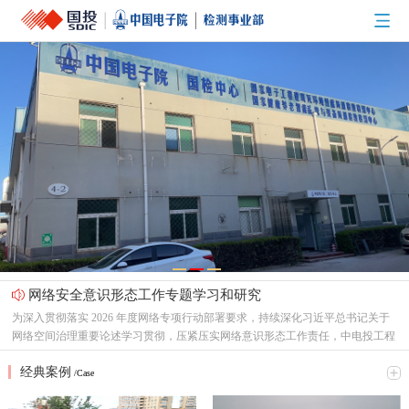
网络安全意识形态工作专题学习和研究
为深入贯彻落实 2026 年度网络专项行动部署要求，持续深化习近平总书记关于
网络空间治理重要论述学习贯彻，压紧压实网络意识形态工作责任，中电投工程
研究检测评定中心有限公司（以下简称“中心”）党总支召开专题支委会，集中研
节能新起点，低碳向未来！
经典案例
究网络意识形态重点工作，全面梳理工作提升方向、明确落实举措。结合本次会
/Case
2026年6月16日，中电投检测中心以线上线下相结合的形式，开展了一场主题鲜
议精神，形成专题学习研讨材料如下：一、提高政治站位，深刻认识网络意识形
明的环保知识学习活动，积极响应2026年全国低碳日“绿色转型 全民同行”主题号
态工作核心意义互联网是意识形态斗争的主阵地、主战场、最前沿，网络意识形