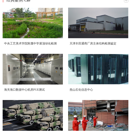
经典案例
究网络意识形态重点工作，全面梳理工作提升方向、明确落实举措。结合本次会
/Case
2026年6月16日，中电投检测中心以线上线下相结合的形式，开展了一场主题鲜
议精神，形成专题学习研讨材料如下：一、提高政治站位，深刻认识网络意识形
明的环保知识学习活动，积极响应2026年全国低碳日“绿色转型 全民同行”主题号
态工作核心意义互联网是意识形态斗争的主阵地、主战场、最前沿，网络意识形
召。一、三部宣传片，共学绿色理念 本次学习重点围绕三部权威宣传片展开，
态安全直接关系政治安全、舆论安全和单位长远发展。习近平总书记深刻指
喜报！中电投工程研究检测评定中心成功获批CNAS温室气体
三部宣传片，视角不同、侧重各异，但指向同一个目标——让绿色低碳成为每个
出；“过不了互联网这一关，就过不了长期执政这一关，必须坚持正能量是总要
近日，中电投工程研究检测评定中心有限公司（以下简称中心）顺利通过中国合
审定与核查认可资质
人的行动自觉。 2026年全国低碳日“绿色转型 全民同行”主题宣传片 由生态环境
求、管得住是硬道理、用得好是真本事，持续健全网络生态治理长效机制，营造
格评定国家认可委员会（CNAS）严格评审，成功取得温室气体审定和核查分项
部发布，紧扣今年全国低碳日主题，号召全社会共同参与绿色转型，强调低碳发
风清气正的网络空间”。中心运营自有新媒体宣传平台，党员、职工线上交流、
认可资质，认可注册号为CNAS VV048-EI。此次资质的成功获批，标志着中心
展不是选择题，而是必答题。 2026年全国节能宣传周“节能新起点 低碳向未
赋能合规高质量发展 中电投检测中心承接国投健康公司启动
对外业务宣传频次高，各类线上内容发布、网络言论行为都直接代表单位形象、
中央工艺美术学院附属中学屋顶绿化检测
天津丰田通商厂房主体结构检测鉴定
温室气体核查、碳资产管理与低碳技术服务能力正式获得国家级、国际化权威认
来”主题视频 聚焦工业和信息化系统节能降碳实践，展示各领域在节能提效、绿
传导价值导向。全体党员干部要切实提高政治判断力、政治领悟力、政治执行
为进一步规范集团内企业经营管理、夯实合规运营根基、提升产业服务质效，助
质量、环境、职业健康安全管理体系建设工作
可，核心技术实力与合规服务水平迈入行业先进梯队。 中国合格评定国家认可
色制造方面的探索与成果，为行业绿色发展提供方向指引。 2026年公共机构节
力，摒弃 “重业务、轻网信” 的片面认知，把网络意识形态工作摆在党建重点位
力企业高质量、可持续、安全化发展，中国电子工程设计院股份有限公司全资子
委员会（CNAS）是国内权威的实验室与检验检测机构认可机构，其认可资质具
能降碳《守望未来》主题宣传片 以公共机构为切入点，讲述节能降碳背后的责
置，坚持守土有责、守土负责、守土尽责，牢牢管好、守好、用好各类网络阵
公司中电投工程研究检测评定中心有限公司（以下简称“中电投检测中心”）承接
备国际互认效力，严格遵循ISO 14064系列国际标准及国家温室气体审定核查相
CECS协会标准《电子工业化学品系统验收标准（送审稿）》
任与担当，传递"节约资源就是守护未来"的理念，展现公共机构在绿色转型中的
地。二、对标专项部署，明晰网络意识形态两大重点工作任务会议传达上级
了国投健康产业投资有限公司（以下简称“国投健康”）质量、环境、职业健康安
关准则，评审标准严苛、涵盖范围全面，是衡量机构碳核查技术能力、公正性与
示范引领作用。二、立足"十五五"，践行全流程绿色理念在中国电子工程设计院
2026 年度网络专项行动工作要求，结合中心运营管理实际，梳理当前网络意识
近日，由中国电子工程设计院股份有限公司国家电子工程建筑及环境性能质量检
审查会顺利召开
全管理三体系建设项目。并于近日组织召开质量、环境、职业健康安全管理三体
权威性的核心标杆，获得该项认可意味着机构出具的温室气体审定、核查结果可
股份有限公司的引领下，我们立足“十五五”碳排放双控新要求，从设计、施工到
形态工作提升方向，明确两项核心工作抓手：（一）从严规范新媒体平台发布流
验检测中心主编的中国工程建设标准化协会标准《电子工业化学品系统验收标准
系建设项目启动会。本次启动的三体系建设，严格对标 GB/T 19001-2016/ISO
获得全球多个国家和地区的认可，具备极强的公信力与法律效力。 评审过程
运维全流程践行绿色发展理念。 设计阶段，优先采用节能环保技术方案，从源
程，刚性落实 “三校三审” 机制新媒体是对外宣传、传递单位声音的重要载体，
（送审稿）》（以下简称《标准》）审查会在北京召开。近年来，随着国内半导
9001:2015质量管理体系、GB/T 24001-2016/ISO 14001:2015环境管理体系、GB/T
中电投检测中心为工业建筑进行火灾后检测鉴定—全维度检
中，CNAS评审组通过资料审核、现场核查、体系核查等多维度、全流程严苛评
头降低碳排放； 施工阶段，严控资源消耗与废弃物排放，推动绿色建造落地；
内容导向容不得半点疏漏。将继续完善中心自有新媒体平台信息发布全流程管控
体集成电路、平板显示等行业的快速发展，高纯化学品系统作为整个电子工程建
45001-2020/ISO 45001:2018职业健康安全管理体系。结合标准条款和国投健康运
海关海口数据中心机房PUE测试
燕山石化信息中心
审，对中心温室气体量化核算、排放核查、数据溯源管理、质量管理体系等核心
运维阶段，持续优化能源管理，以精细化运营实现长效减碳。三、从点滴做起，
近期，我中心针对某电厂烟囱火灾事件完成全面检测鉴定工作。本次鉴定严格依
测+仿真分析
体系，严格执行 “三校三审” 制度，实现内容发布闭环管理。1. 严格执行 “三校三
设的重要组成部分，建设需求日益增加、技术要求不断提升。而目前国内涉及化
营服务核心业务场景，启动会明确了体系文件编制、流程梳理、审核认证等全流
能力进行全面核验。评审组充分肯定了中心在低碳技术领域的专业积累、完善的
共建低碳企业节能不是口号，而是每一天的行动：节约每一度电，珍惜每一张
据《火灾后工程结构鉴定标准》《烟囱工程技术标准》《工业建筑可靠性鉴定标
审” 制度：落实三级审核流程，每一级审核均留存书面或线上审核记录，做到全
学品系统质量和验收细则的标准缺失，现行GB 50781、等标准多是从设计、建
程工作安排，确保体系建设贴合企业实际经营情况，真正实现标准化落地、常态
管理程序以及严谨的技术服务流程，最终确认中心完全符合温室气体审定与核查
纸，选择绿色出行让我们携手共建低碳企业，为美丽中国贡献力量！
准》等国家标准，通过实体检测、温度场仿真、力学分析等多维度评估，明确烟
程可追溯；2. 严把内容导向关口：所有对外发布图文、短视频、工作动态、宣传
造的角度，对电子工业气体系统进行技术规定，从质量控制角度目前的做法基本
环境噪声检测，守护城市声环境质量
化运行、长效化赋能。作为本次三体系建设工作的技术支撑单位，中电投检测中
机构认可规范要求，准予获批相关认可资质。 作为深耕工程检测、评定与绿色
囱结构现状及后续处置方向，为电厂安全生产提供科学支撑。（1）全维度检测
材料，必须坚守正确政治方向、舆论导向、价值取向，重点核查政策表述、行业
是引用SEMI、ASTM等国外标准，一方面缺少技术一致性，另一方面制约了国
心将持续推进国投健康三体系建设、运行、认证工作，以标准化管理赋能健康产
低碳技术服务领域的专业机构，中电投工程研究检测评定中心有限公司长期聚
随着我国经济发展和城市化进程的加速，噪声污染已成为现代社会中一个日益突
覆盖 核心指标符合规范本次检测首先核查烟囱结构体系及平面布置，确认该钢
宣传、对外口径，杜绝模糊表述、片面化表达、导向偏差内容上线；3. 常态化开
内相关产业的发展。本标准从立项开始，就得到了CECS 电子工程分会的大力支
业高质量发展，助力国投健康全力打造管理规范、服务优质、安全可控、可持续
焦“双碳”战略落地，深耕绿色低碳产业赛道，持续完善碳服务技术体系，组建专
出的环境问题。环境噪声检测作为治理噪声污染的重要环节，对提升环境的健康
筋混凝土筒体整体布置与原设计图纸完全一致。地基基础未见不均匀沉降、滑移
展平台自查自纠，定期梳理历史发布内容，及时清理过时、存在风险隐患的信
持和行业的高度关注，组建了涵盖业主单位、设计院、施工单位、材料和设备供
发展的长效管理机制。
业碳核查技术团队，深耕电子电气设备，工业机械，食品，土木工程，建材等多
及舒适度具有重要意义。 中电投工程研究检测评定中心有限公司（以下简称中
或整体倾斜现象，后续仍需按规范持续开展沉降观测。外观质量检查显示，火灾
结构检测的智能化升级路径——智慧监测赋能工业装备
息，建立宣传内容负面清单，从源头防范舆情风险。（二）常态化开展党员专题
应商、检测和技术服务机构等20多家参编单位的编制组。中国工程建设标准化协