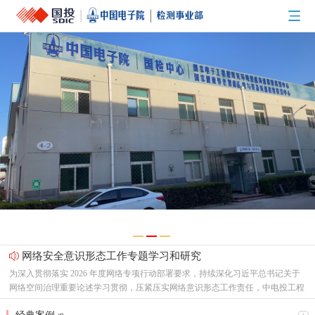
网络安全意识形态工作专题学习和研究
为深入贯彻落实 2026 年度网络专项行动部署要求，持续深化习近平总书记关于
网络空间治理重要论述学习贯彻，压紧压实网络意识形态工作责任，中电投工程
研究检测评定中心有限公司（以下简称“中心”）党总支召开专题支委会，集中研
节能新起点，低碳向未来！