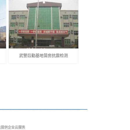
武警后勤基地营房抗震检测
云提供企业云服务