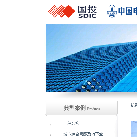
抗
典型案例
Products
工程结构
城市综合管廊及地下空