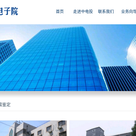
首页
走进中电投
联系我们
业务向
震鉴定