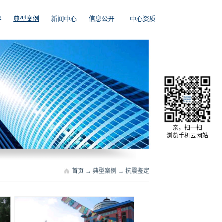
导
典型案例
新闻中心
信息公开
中心资质
亲，扫一扫
浏览手机云网站
首页
→
典型案例
→
抗震鉴定