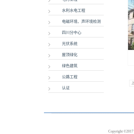
水利水电工程
电磁环境、声环境检测
四川分中心
光伏系统
屋顶绿化
绿色建筑
公路工程
认证
Copyright 