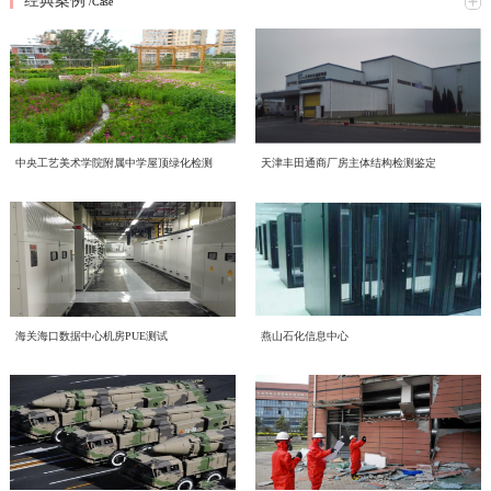
经典案例
究网络意识形态重点工作，全面梳理工作提升方向、明确落实举措。结合本次会
/Case
2026年6月16日，中电投检测中心以线上线下相结合的形式，开展了一场主题鲜
议精神，形成专题学习研讨材料如下：一、提高政治站位，深刻认识网络意识形
明的环保知识学习活动，积极响应2026年全国低碳日“绿色转型 全民同行”主题号
态工作核心意义互联网是意识形态斗争的主阵地、主战场、最前沿，网络意识形
召。一、三部宣传片，共学绿色理念 本次学习重点围绕三部权威宣传片展开，
态安全直接关系政治安全、舆论安全和单位长远发展。习近平总书记深刻指
喜报！中电投工程研究检测评定中心成功获批CNAS温室气体
三部宣传片，视角不同、侧重各异，但指向同一个目标——让绿色低碳成为每个
出；“过不了互联网这一关，就过不了长期执政这一关，必须坚持正能量是总要
近日，中电投工程研究检测评定中心有限公司（以下简称中心）顺利通过中国合
审定与核查认可资质
人的行动自觉。 2026年全国低碳日“绿色转型 全民同行”主题宣传片 由生态环境
求、管得住是硬道理、用得好是真本事，持续健全网络生态治理长效机制，营造
格评定国家认可委员会（CNAS）严格评审，成功取得温室气体审定和核查分项
部发布，紧扣今年全国低碳日主题，号召全社会共同参与绿色转型，强调低碳发
风清气正的网络空间”。中心运营自有新媒体宣传平台，党员、职工线上交流、
认可资质，认可注册号为CNAS VV048-EI。此次资质的成功获批，标志着中心
展不是选择题，而是必答题。 2026年全国节能宣传周“节能新起点 低碳向未
赋能合规高质量发展 中电投检测中心承接国投健康公司启动
对外业务宣传频次高，各类线上内容发布、网络言论行为都直接代表单位形象、
中央工艺美术学院附属中学屋顶绿化检测
天津丰田通商厂房主体结构检测鉴定
温室气体核查、碳资产管理与低碳技术服务能力正式获得国家级、国际化权威认
来”主题视频 聚焦工业和信息化系统节能降碳实践，展示各领域在节能提效、绿
传导价值导向。全体党员干部要切实提高政治判断力、政治领悟力、政治执行
为进一步规范集团内企业经营管理、夯实合规运营根基、提升产业服务质效，助
质量、环境、职业健康安全管理体系建设工作
可，核心技术实力与合规服务水平迈入行业先进梯队。 中国合格评定国家认可
色制造方面的探索与成果，为行业绿色发展提供方向指引。 2026年公共机构节
力，摒弃 “重业务、轻网信” 的片面认知，把网络意识形态工作摆在党建重点位
力企业高质量、可持续、安全化发展，中国电子工程设计院股份有限公司全资子
委员会（CNAS）是国内权威的实验室与检验检测机构认可机构，其认可资质具
能降碳《守望未来》主题宣传片 以公共机构为切入点，讲述节能降碳背后的责
置，坚持守土有责、守土负责、守土尽责，牢牢管好、守好、用好各类网络阵
公司中电投工程研究检测评定中心有限公司（以下简称“中电投检测中心”）承接
备国际互认效力，严格遵循ISO 14064系列国际标准及国家温室气体审定核查相
CECS协会标准《电子工业化学品系统验收标准（送审稿）》
任与担当，传递"节约资源就是守护未来"的理念，展现公共机构在绿色转型中的
地。二、对标专项部署，明晰网络意识形态两大重点工作任务会议传达上级
了国投健康产业投资有限公司（以下简称“国投健康”）质量、环境、职业健康安
关准则，评审标准严苛、涵盖范围全面，是衡量机构碳核查技术能力、公正性与
示范引领作用。二、立足"十五五"，践行全流程绿色理念在中国电子工程设计院
2026 年度网络专项行动工作要求，结合中心运营管理实际，梳理当前网络意识
近日，由中国电子工程设计院股份有限公司国家电子工程建筑及环境性能质量检
审查会顺利召开
全管理三体系建设项目。并于近日组织召开质量、环境、职业健康安全管理三体
权威性的核心标杆，获得该项认可意味着机构出具的温室气体审定、核查结果可
股份有限公司的引领下，我们立足“十五五”碳排放双控新要求，从设计、施工到
形态工作提升方向，明确两项核心工作抓手：（一）从严规范新媒体平台发布流
验检测中心主编的中国工程建设标准化协会标准《电子工业化学品系统验收标准
系建设项目启动会。本次启动的三体系建设，严格对标 GB/T 19001-2016/ISO
获得全球多个国家和地区的认可，具备极强的公信力与法律效力。 评审过程
运维全流程践行绿色发展理念。 设计阶段，优先采用节能环保技术方案，从源
程，刚性落实 “三校三审” 机制新媒体是对外宣传、传递单位声音的重要载体，
（送审稿）》（以下简称《标准》）审查会在北京召开。近年来，随着国内半导
9001:2015质量管理体系、GB/T 24001-2016/ISO 14001:2015环境管理体系、GB/T
中电投检测中心为工业建筑进行火灾后检测鉴定—全维度检
中，CNAS评审组通过资料审核、现场核查、体系核查等多维度、全流程严苛评
头降低碳排放； 施工阶段，严控资源消耗与废弃物排放，推动绿色建造落地；
内容导向容不得半点疏漏。将继续完善中心自有新媒体平台信息发布全流程管控
体集成电路、平板显示等行业的快速发展，高纯化学品系统作为整个电子工程建
45001-2020/ISO 45001:2018职业健康安全管理体系。结合标准条款和国投健康运
海关海口数据中心机房PUE测试
燕山石化信息中心
审，对中心温室气体量化核算、排放核查、数据溯源管理、质量管理体系等核心
运维阶段，持续优化能源管理，以精细化运营实现长效减碳。三、从点滴做起，
近期，我中心针对某电厂烟囱火灾事件完成全面检测鉴定工作。本次鉴定严格依
测+仿真分析
体系，严格执行 “三校三审” 制度，实现内容发布闭环管理。1. 严格执行 “三校三
设的重要组成部分，建设需求日益增加、技术要求不断提升。而目前国内涉及化
营服务核心业务场景，启动会明确了体系文件编制、流程梳理、审核认证等全流
能力进行全面核验。评审组充分肯定了中心在低碳技术领域的专业积累、完善的
共建低碳企业节能不是口号，而是每一天的行动：节约每一度电，珍惜每一张
据《火灾后工程结构鉴定标准》《烟囱工程技术标准》《工业建筑可靠性鉴定标
审” 制度：落实三级审核流程，每一级审核均留存书面或线上审核记录，做到全
学品系统质量和验收细则的标准缺失，现行GB 50781、等标准多是从设计、建
程工作安排，确保体系建设贴合企业实际经营情况，真正实现标准化落地、常态
管理程序以及严谨的技术服务流程，最终确认中心完全符合温室气体审定与核查
纸，选择绿色出行让我们携手共建低碳企业，为美丽中国贡献力量！
准》等国家标准，通过实体检测、温度场仿真、力学分析等多维度评估，明确烟
程可追溯；2. 严把内容导向关口：所有对外发布图文、短视频、工作动态、宣传
造的角度，对电子工业气体系统进行技术规定，从质量控制角度目前的做法基本
环境噪声检测，守护城市声环境质量
化运行、长效化赋能。作为本次三体系建设工作的技术支撑单位，中电投检测中
机构认可规范要求，准予获批相关认可资质。 作为深耕工程检测、评定与绿色
囱结构现状及后续处置方向，为电厂安全生产提供科学支撑。（1）全维度检测
材料，必须坚守正确政治方向、舆论导向、价值取向，重点核查政策表述、行业
是引用SEMI、ASTM等国外标准，一方面缺少技术一致性，另一方面制约了国
心将持续推进国投健康三体系建设、运行、认证工作，以标准化管理赋能健康产
低碳技术服务领域的专业机构，中电投工程研究检测评定中心有限公司长期聚
随着我国经济发展和城市化进程的加速，噪声污染已成为现代社会中一个日益突
覆盖 核心指标符合规范本次检测首先核查烟囱结构体系及平面布置，确认该钢
宣传、对外口径，杜绝模糊表述、片面化表达、导向偏差内容上线；3. 常态化开
内相关产业的发展。本标准从立项开始，就得到了CECS 电子工程分会的大力支
业高质量发展，助力国投健康全力打造管理规范、服务优质、安全可控、可持续
焦“双碳”战略落地，深耕绿色低碳产业赛道，持续完善碳服务技术体系，组建专
出的环境问题。环境噪声检测作为治理噪声污染的重要环节，对提升环境的健康
筋混凝土筒体整体布置与原设计图纸完全一致。地基基础未见不均匀沉降、滑移
展平台自查自纠，定期梳理历史发布内容，及时清理过时、存在风险隐患的信
持和行业的高度关注，组建了涵盖业主单位、设计院、施工单位、材料和设备供
发展的长效管理机制。
业碳核查技术团队，深耕电子电气设备，工业机械，食品，土木工程，建材等多
及舒适度具有重要意义。 中电投工程研究检测评定中心有限公司（以下简称中
或整体倾斜现象，后续仍需按规范持续开展沉降观测。外观质量检查显示，火灾
结构检测的智能化升级路径——智慧监测赋能工业装备
息，建立宣传内容负面清单，从源头防范舆情风险。（二）常态化开展党员专题
应商、检测和技术服务机构等20多家参编单位的编制组。中国工程建设标准化协