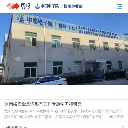
网络安全意识形态工作专题学习和研究
为深入贯彻落实 2026 年度网络专项行动部署要求，持续深化习近平总书记关于
网络空间治理重要论述学习贯彻，压紧压实网络意识形态工作责任，中电投工程
研究检测评定中心有限公司（以下简称“中心”）党总支召开专题支委会，集中研
节能新起点，低碳向未来！