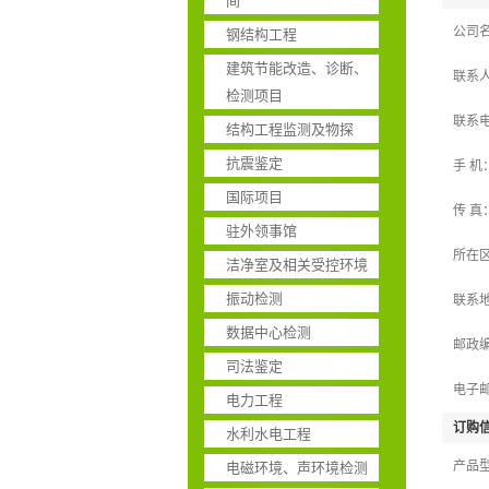
间
公司
钢结构工程
建筑节能改造、诊断、
联系
检测项目
联系
结构工程监测及物探
抗震鉴定
手 机
国际项目
传 真
驻外领事馆
所在
洁净室及相关受控环境
振动检测
联系
数据中心检测
邮政
司法鉴定
电子
电力工程
订购信
水利水电工程
产品
电磁环境、声环境检测