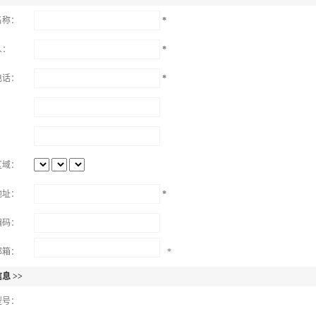
名称：
*
人：
*
电话：
*
：
：
区域：
地址：
*
编码：
邮箱：
*
息 >>
型号：