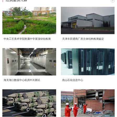
经典案例
究网络意识形态重点工作，全面梳理工作提升方向、明确落实举措。结合本次会
/Case
2026年6月16日，中电投检测中心以线上线下相结合的形式，开展了一场主题鲜
议精神，形成专题学习研讨材料如下：一、提高政治站位，深刻认识网络意识形
明的环保知识学习活动，积极响应2026年全国低碳日“绿色转型 全民同行”主题号
态工作核心意义互联网是意识形态斗争的主阵地、主战场、最前沿，网络意识形
召。一、三部宣传片，共学绿色理念 本次学习重点围绕三部权威宣传片展开，
态安全直接关系政治安全、舆论安全和单位长远发展。习近平总书记深刻指
喜报！中电投工程研究检测评定中心成功获批CNAS温室气体
三部宣传片，视角不同、侧重各异，但指向同一个目标——让绿色低碳成为每个
出；“过不了互联网这一关，就过不了长期执政这一关，必须坚持正能量是总要
近日，中电投工程研究检测评定中心有限公司（以下简称中心）顺利通过中国合
审定与核查认可资质
人的行动自觉。 2026年全国低碳日“绿色转型 全民同行”主题宣传片 由生态环境
求、管得住是硬道理、用得好是真本事，持续健全网络生态治理长效机制，营造
格评定国家认可委员会（CNAS）严格评审，成功取得温室气体审定和核查分项
部发布，紧扣今年全国低碳日主题，号召全社会共同参与绿色转型，强调低碳发
风清气正的网络空间”。中心运营自有新媒体宣传平台，党员、职工线上交流、
认可资质，认可注册号为CNAS VV048-EI。此次资质的成功获批，标志着中心
展不是选择题，而是必答题。 2026年全国节能宣传周“节能新起点 低碳向未
赋能合规高质量发展 中电投检测中心承接国投健康公司启动
对外业务宣传频次高，各类线上内容发布、网络言论行为都直接代表单位形象、
中央工艺美术学院附属中学屋顶绿化检测
天津丰田通商厂房主体结构检测鉴定
温室气体核查、碳资产管理与低碳技术服务能力正式获得国家级、国际化权威认
来”主题视频 聚焦工业和信息化系统节能降碳实践，展示各领域在节能提效、绿
传导价值导向。全体党员干部要切实提高政治判断力、政治领悟力、政治执行
为进一步规范集团内企业经营管理、夯实合规运营根基、提升产业服务质效，助
质量、环境、职业健康安全管理体系建设工作
可，核心技术实力与合规服务水平迈入行业先进梯队。 中国合格评定国家认可
色制造方面的探索与成果，为行业绿色发展提供方向指引。 2026年公共机构节
力，摒弃 “重业务、轻网信” 的片面认知，把网络意识形态工作摆在党建重点位
力企业高质量、可持续、安全化发展，中国电子工程设计院股份有限公司全资子
委员会（CNAS）是国内权威的实验室与检验检测机构认可机构，其认可资质具
能降碳《守望未来》主题宣传片 以公共机构为切入点，讲述节能降碳背后的责
置，坚持守土有责、守土负责、守土尽责，牢牢管好、守好、用好各类网络阵
公司中电投工程研究检测评定中心有限公司（以下简称“中电投检测中心”）承接
备国际互认效力，严格遵循ISO 14064系列国际标准及国家温室气体审定核查相
CECS协会标准《电子工业化学品系统验收标准（送审稿）》
任与担当，传递"节约资源就是守护未来"的理念，展现公共机构在绿色转型中的
地。二、对标专项部署，明晰网络意识形态两大重点工作任务会议传达上级
了国投健康产业投资有限公司（以下简称“国投健康”）质量、环境、职业健康安
关准则，评审标准严苛、涵盖范围全面，是衡量机构碳核查技术能力、公正性与
示范引领作用。二、立足"十五五"，践行全流程绿色理念在中国电子工程设计院
2026 年度网络专项行动工作要求，结合中心运营管理实际，梳理当前网络意识
近日，由中国电子工程设计院股份有限公司国家电子工程建筑及环境性能质量检
审查会顺利召开
全管理三体系建设项目。并于近日组织召开质量、环境、职业健康安全管理三体
权威性的核心标杆，获得该项认可意味着机构出具的温室气体审定、核查结果可
股份有限公司的引领下，我们立足“十五五”碳排放双控新要求，从设计、施工到
形态工作提升方向，明确两项核心工作抓手：（一）从严规范新媒体平台发布流
验检测中心主编的中国工程建设标准化协会标准《电子工业化学品系统验收标准
系建设项目启动会。本次启动的三体系建设，严格对标 GB/T 19001-2016/ISO
获得全球多个国家和地区的认可，具备极强的公信力与法律效力。 评审过程
运维全流程践行绿色发展理念。 设计阶段，优先采用节能环保技术方案，从源
程，刚性落实 “三校三审” 机制新媒体是对外宣传、传递单位声音的重要载体，
（送审稿）》（以下简称《标准》）审查会在北京召开。近年来，随着国内半导
9001:2015质量管理体系、GB/T 24001-2016/ISO 14001:2015环境管理体系、GB/T
中电投检测中心为工业建筑进行火灾后检测鉴定—全维度检
中，CNAS评审组通过资料审核、现场核查、体系核查等多维度、全流程严苛评
头降低碳排放； 施工阶段，严控资源消耗与废弃物排放，推动绿色建造落地；
内容导向容不得半点疏漏。将继续完善中心自有新媒体平台信息发布全流程管控
体集成电路、平板显示等行业的快速发展，高纯化学品系统作为整个电子工程建
45001-2020/ISO 45001:2018职业健康安全管理体系。结合标准条款和国投健康运
海关海口数据中心机房PUE测试
燕山石化信息中心
审，对中心温室气体量化核算、排放核查、数据溯源管理、质量管理体系等核心
运维阶段，持续优化能源管理，以精细化运营实现长效减碳。三、从点滴做起，
近期，我中心针对某电厂烟囱火灾事件完成全面检测鉴定工作。本次鉴定严格依
测+仿真分析
体系，严格执行 “三校三审” 制度，实现内容发布闭环管理。1. 严格执行 “三校三
设的重要组成部分，建设需求日益增加、技术要求不断提升。而目前国内涉及化
营服务核心业务场景，启动会明确了体系文件编制、流程梳理、审核认证等全流
能力进行全面核验。评审组充分肯定了中心在低碳技术领域的专业积累、完善的
共建低碳企业节能不是口号，而是每一天的行动：节约每一度电，珍惜每一张
据《火灾后工程结构鉴定标准》《烟囱工程技术标准》《工业建筑可靠性鉴定标
审” 制度：落实三级审核流程，每一级审核均留存书面或线上审核记录，做到全
学品系统质量和验收细则的标准缺失，现行GB 50781、等标准多是从设计、建
程工作安排，确保体系建设贴合企业实际经营情况，真正实现标准化落地、常态
管理程序以及严谨的技术服务流程，最终确认中心完全符合温室气体审定与核查
纸，选择绿色出行让我们携手共建低碳企业，为美丽中国贡献力量！
准》等国家标准，通过实体检测、温度场仿真、力学分析等多维度评估，明确烟
程可追溯；2. 严把内容导向关口：所有对外发布图文、短视频、工作动态、宣传
造的角度，对电子工业气体系统进行技术规定，从质量控制角度目前的做法基本
环境噪声检测，守护城市声环境质量
化运行、长效化赋能。作为本次三体系建设工作的技术支撑单位，中电投检测中
机构认可规范要求，准予获批相关认可资质。 作为深耕工程检测、评定与绿色
囱结构现状及后续处置方向，为电厂安全生产提供科学支撑。（1）全维度检测
材料，必须坚守正确政治方向、舆论导向、价值取向，重点核查政策表述、行业
是引用SEMI、ASTM等国外标准，一方面缺少技术一致性，另一方面制约了国
心将持续推进国投健康三体系建设、运行、认证工作，以标准化管理赋能健康产
低碳技术服务领域的专业机构，中电投工程研究检测评定中心有限公司长期聚
随着我国经济发展和城市化进程的加速，噪声污染已成为现代社会中一个日益突
覆盖 核心指标符合规范本次检测首先核查烟囱结构体系及平面布置，确认该钢
宣传、对外口径，杜绝模糊表述、片面化表达、导向偏差内容上线；3. 常态化开
内相关产业的发展。本标准从立项开始，就得到了CECS 电子工程分会的大力支
业高质量发展，助力国投健康全力打造管理规范、服务优质、安全可控、可持续
焦“双碳”战略落地，深耕绿色低碳产业赛道，持续完善碳服务技术体系，组建专
出的环境问题。环境噪声检测作为治理噪声污染的重要环节，对提升环境的健康
筋混凝土筒体整体布置与原设计图纸完全一致。地基基础未见不均匀沉降、滑移
展平台自查自纠，定期梳理历史发布内容，及时清理过时、存在风险隐患的信
持和行业的高度关注，组建了涵盖业主单位、设计院、施工单位、材料和设备供
发展的长效管理机制。
业碳核查技术团队，深耕电子电气设备，工业机械，食品，土木工程，建材等多
及舒适度具有重要意义。 中电投工程研究检测评定中心有限公司（以下简称中
或整体倾斜现象，后续仍需按规范持续开展沉降观测。外观质量检查显示，火灾
结构检测的智能化升级路径——智慧监测赋能工业装备
息，建立宣传内容负面清单，从源头防范舆情风险。（二）常态化开展党员专题
应商、检测和技术服务机构等20多家参编单位的编制组。中国工程建设标准化协