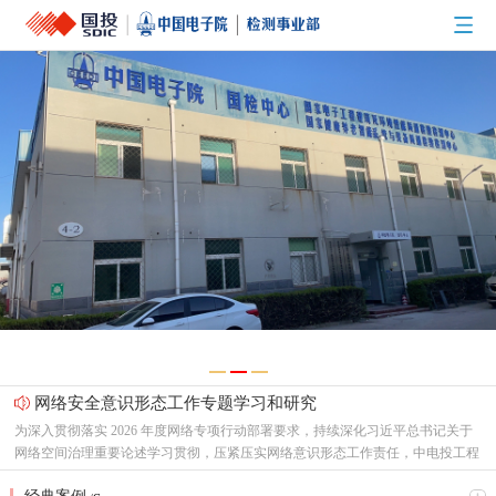
网络安全意识形态工作专题学习和研究
为深入贯彻落实 2026 年度网络专项行动部署要求，持续深化习近平总书记关于
网络空间治理重要论述学习贯彻，压紧压实网络意识形态工作责任，中电投工程
研究检测评定中心有限公司（以下简称“中心”）党总支召开专题支委会，集中研
节能新起点，低碳向未来！