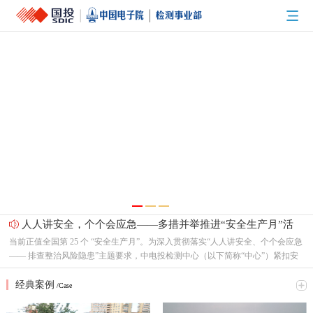
人人讲安全，个个会应急——多措并举推进“安全生产月”活
当前正值全国第 25 个 “安全生产月”。为深入贯彻落实“人人讲安全、个个会应急
动走深走实
—— 排查整治风险隐患”主题要求，中电投检测中心（以下简称“中心”）紧扣安
全主线、聚焦实战实效，精心组织开展了一系列形式多样、内容丰富的安全宣教
网络安全意识形态工作专题学习和研究
与实战演练活动，推动安全理念入脑入心、安全责任落地生根。01 强化理论赋
经典案例
/Case
为深入贯彻落实 2026 年度网络专项行动部署要求，持续深化习近平总书记关于
能 筑牢思想根基活动期间，中心围绕安全生产法律法规、风险辨识与隐患排
网络空间治理重要论述学习贯彻，压紧压实网络意识形态工作责任，中电投工程
查、应急处置规范等核心内容，组织全员开展系统性安全理论知识培训。通过精