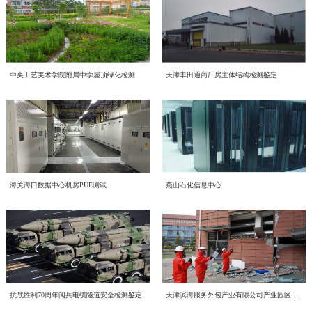
研究检测评定中心有限公司（以下简称“中心”）党总支召开专题支委会，集中研
准授课、案例剖析、要点解读，切实提升全体从业人员的安全素养、风险防范意
节能新起点，低碳向未来！
究网络意识形态重点工作，全面梳理工作提升方向、明确落实举措。结合本次会
识和现场应急处置能力，从思想上拧紧 “安全阀”。02 聚焦实战演练 提升应急能
2026年6月16日，中电投检测中心以线上线下相结合的形式，开展了一场主题鲜
议精神，形成专题学习研讨材料如下：一、提高政治站位，深刻认识网络意识形
力以隐患识别、应急处置、逃生避险为重点，中心组织开展数字推演、实战模拟
明的环保知识学习活动，积极响应2026年全国低碳日“绿色转型 全民同行”主题号
态工作核心意义互联网是意识形态斗争的主阵地、主战场、最前沿，网络意识形
及综合应急演练。通过贴近真实场景的实操训练，进一步检验预案、磨合机制、
召。一、三部宣传片，共学绿色理念 本次学习重点围绕三部权威宣传片展开，
态安全直接关系政治安全、舆论安全和单位长远发展。习近平总书记深刻指
喜报！中电投工程研究检测评定中心成功获批CNAS温室气体
锻炼队伍，全面提升基层一线应急管理水平和快速响应能力，确保关键时刻拉得
三部宣传片，视角不同、侧重各异，但指向同一个目标——让绿色低碳成为每个
出；“过不了互联网这一关，就过不了长期执政这一关，必须坚持正能量是总要
中央工艺美术学院附属中学屋顶绿化检测
天津丰田通商厂房主体结构检测鉴定
出、冲得上、打得赢。03 浓厚宣传氛围 扩大安全覆盖中心积极拓宽宣传渠道，
近日，中电投工程研究检测评定中心有限公司（以下简称中心）顺利通过中国合
审定与核查认可资质
人的行动自觉。 2026年全国低碳日“绿色转型 全民同行”主题宣传片 由生态环境
求、管得住是硬道理、用得好是真本事，持续健全网络生态治理长效机制，营造
向各部门及项目现场发放安全知识手册、宣传折页等物料 400 余份，并在办公
格评定国家认可委员会（CNAS）严格评审，成功取得温室气体审定和核查分项
部发布，紧扣今年全国低碳日主题，号召全社会共同参与绿色转型，强调低碳发
风清气正的网络空间”。中心运营自有新媒体宣传平台，党员、职工线上交流、
区、施工现场等醒目位置张贴主题海报、悬挂宣传标语。全方位、多角度营
认可资质，认可注册号为CNAS VV048-EI。此次资质的成功获批，标志着中心
展不是选择题，而是必答题。 2026年全国节能宣传周“节能新起点 低碳向未
赋能合规高质量发展 中电投检测中心承接国投健康公司启动
对外业务宣传频次高，各类线上内容发布、网络言论行为都直接代表单位形象、
造“人人关注安全、人人参与安全、人人守护安全” 的浓厚氛围，让安全意识随处
温室气体核查、碳资产管理与低碳技术服务能力正式获得国家级、国际化权威认
来”主题视频 聚焦工业和信息化系统节能降碳实践，展示各领域在节能提效、绿
传导价值导向。全体党员干部要切实提高政治判断力、政治领悟力、政治执行
可见、深入人心。安全无小事，责任大于天。下一步，中心将以此次 “安全生产
为进一步规范集团内企业经营管理、夯实合规运营根基、提升产业服务质效，助
质量、环境、职业健康安全管理体系建设工作
可，核心技术实力与合规服务水平迈入行业先进梯队。 中国合格评定国家认可
色制造方面的探索与成果，为行业绿色发展提供方向指引。 2026年公共机构节
力，摒弃 “重业务、轻网信” 的片面认知，把网络意识形态工作摆在党建重点位
月” 为契机，持续深化隐患排查整治，常态化抓实安全管理，不断筑牢安全生产
力企业高质量、可持续、安全化发展，中国电子工程设计院股份有限公司全资子
委员会（CNAS）是国内权威的实验室与检验检测机构认可机构，其认可资质具
能降碳《守望未来》主题宣传片 以公共机构为切入点，讲述节能降碳背后的责
置，坚持守土有责、守土负责、守土尽责，牢牢管好、守好、用好各类网络阵
坚固防线，全力确保中电投检测中心安全生产形势持续稳定向好！
公司中电投工程研究检测评定中心有限公司（以下简称“中电投检测中心”）承接
备国际互认效力，严格遵循ISO 14064系列国际标准及国家温室气体审定核查相
CECS协会标准《电子工业化学品系统验收标准（送审稿）》
任与担当，传递"节约资源就是守护未来"的理念，展现公共机构在绿色转型中的
地。二、对标专项部署，明晰网络意识形态两大重点工作任务会议传达上级
了国投健康产业投资有限公司（以下简称“国投健康”）质量、环境、职业健康安
关准则，评审标准严苛、涵盖范围全面，是衡量机构碳核查技术能力、公正性与
示范引领作用。二、立足"十五五"，践行全流程绿色理念在中国电子工程设计院
2026 年度网络专项行动工作要求，结合中心运营管理实际，梳理当前网络意识
近日，由中国电子工程设计院股份有限公司国家电子工程建筑及环境性能质量检
海关海口数据中心机房PUE测试
燕山石化信息中心
审查会顺利召开
全管理三体系建设项目。并于近日组织召开质量、环境、职业健康安全管理三体
权威性的核心标杆，获得该项认可意味着机构出具的温室气体审定、核查结果可
股份有限公司的引领下，我们立足“十五五”碳排放双控新要求，从设计、施工到
形态工作提升方向，明确两项核心工作抓手：（一）从严规范新媒体平台发布流
验检测中心主编的中国工程建设标准化协会标准《电子工业化学品系统验收标准
系建设项目启动会。本次启动的三体系建设，严格对标 GB/T 19001-2016/ISO
获得全球多个国家和地区的认可，具备极强的公信力与法律效力。 评审过程
运维全流程践行绿色发展理念。 设计阶段，优先采用节能环保技术方案，从源
程，刚性落实 “三校三审” 机制新媒体是对外宣传、传递单位声音的重要载体，
（送审稿）》（以下简称《标准》）审查会在北京召开。近年来，随着国内半导
9001:2015质量管理体系、GB/T 24001-2016/ISO 14001:2015环境管理体系、GB/T
中电投检测中心为工业建筑进行火灾后检测鉴定—全维度检
中，CNAS评审组通过资料审核、现场核查、体系核查等多维度、全流程严苛评
头降低碳排放； 施工阶段，严控资源消耗与废弃物排放，推动绿色建造落地；
内容导向容不得半点疏漏。将继续完善中心自有新媒体平台信息发布全流程管控
体集成电路、平板显示等行业的快速发展，高纯化学品系统作为整个电子工程建
45001-2020/ISO 45001:2018职业健康安全管理体系。结合标准条款和国投健康运
审，对中心温室气体量化核算、排放核查、数据溯源管理、质量管理体系等核心
运维阶段，持续优化能源管理，以精细化运营实现长效减碳。三、从点滴做起，
近期，我中心针对某电厂烟囱火灾事件完成全面检测鉴定工作。本次鉴定严格依
测+仿真分析
体系，严格执行 “三校三审” 制度，实现内容发布闭环管理。1. 严格执行 “三校三
设的重要组成部分，建设需求日益增加、技术要求不断提升。而目前国内涉及化
营服务核心业务场景，启动会明确了体系文件编制、流程梳理、审核认证等全流
能力进行全面核验。评审组充分肯定了中心在低碳技术领域的专业积累、完善的
共建低碳企业节能不是口号，而是每一天的行动：节约每一度电，珍惜每一张
据《火灾后工程结构鉴定标准》《烟囱工程技术标准》《工业建筑可靠性鉴定标
审” 制度：落实三级审核流程，每一级审核均留存书面或线上审核记录，做到全
学品系统质量和验收细则的标准缺失，现行GB 50781、等标准多是从设计、建
程工作安排，确保体系建设贴合企业实际经营情况，真正实现标准化落地、常态
管理程序以及严谨的技术服务流程，最终确认中心完全符合温室气体审定与核查
纸，选择绿色出行让我们携手共建低碳企业，为美丽中国贡献力量！
准》等国家标准，通过实体检测、温度场仿真、力学分析等多维度评估，明确烟
程可追溯；2. 严把内容导向关口：所有对外发布图文、短视频、工作动态、宣传
造的角度，对电子工业气体系统进行技术规定，从质量控制角度目前的做法基本
环境噪声检测，守护城市声环境质量
化运行、长效化赋能。作为本次三体系建设工作的技术支撑单位，中电投检测中
机构认可规范要求，准予获批相关认可资质。 作为深耕工程检测、评定与绿色
囱结构现状及后续处置方向，为电厂安全生产提供科学支撑。（1）全维度检测
材料，必须坚守正确政治方向、舆论导向、价值取向，重点核查政策表述、行业
是引用SEMI、ASTM等国外标准，一方面缺少技术一致性，另一方面制约了国
心将持续推进国投健康三体系建设、运行、认证工作，以标准化管理赋能健康产
低碳技术服务领域的专业机构，中电投工程研究检测评定中心有限公司长期聚
随着我国经济发展和城市化进程的加速，噪声污染已成为现代社会中一个日益突
覆盖 核心指标符合规范本次检测首先核查烟囱结构体系及平面布置，确认该钢
抗战胜利70周年阅兵电缆隧道安全检测鉴定
天津滨海服务外包产业有限公司产业园区房屋（8栋楼）结构应急检测与安全评估
宣传、对外口径，杜绝模糊表述、片面化表达、导向偏差内容上线；3. 常态化开
内相关产业的发展。本标准从立项开始，就得到了CECS 电子工程分会的大力支
业高质量发展，助力国投健康全力打造管理规范、服务优质、安全可控、可持续
焦“双碳”战略落地，深耕绿色低碳产业赛道，持续完善碳服务技术体系，组建专
出的环境问题。环境噪声检测作为治理噪声污染的重要环节，对提升环境的健康
筋混凝土筒体整体布置与原设计图纸完全一致。地基基础未见不均匀沉降、滑移
展平台自查自纠，定期梳理历史发布内容，及时清理过时、存在风险隐患的信
持和行业的高度关注，组建了涵盖业主单位、设计院、施工单位、材料和设备供