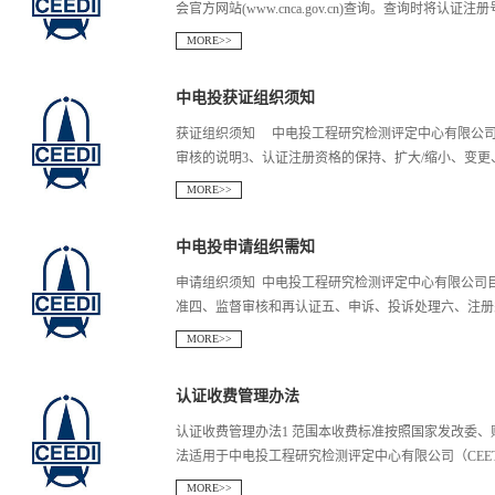
会官方网站(www.cnca.gov.cn)查询。查询时将认证
MORE>>
可查询有关信息。
中电投获证组织须知
获证组织须知 中电投工程研究检测评定中心有限公司 
审核的说明3、认证注册资格的保持、扩大/缩小、变更、暂
MORE>>
恢复、撤销、注销和换证的说明4、投诉的处理说明5、
中电投申请组织需知
管理规定8.组织对 CEETC发放的相关文件和资料的管
信息变更通报表 1.认证证书及标志的使用说明1.1认
申请组织须知 中电投工程研究检测评定中心有限公司目
心有限公司（以下称CEETC）对受审核组织管理体系
准四、监督审核和再认证五、申诉、投诉处理六、注册须
志：CEETC对受审核组织管理体系符合认证要求所给
MORE>>
下，中心徽标也可以使用除基本颜色以外的其他单一颜
证证书的背景颜色相同。中心徽标是中国电子工程设计
电子工程设计院有限公司检测事业部包含五个中心：国
认证收费管理办法
徽标只用于本中心的文件、认证证书、报告、宣传品、
国家电子工程质检中心）、国家健康养老智能系统与装
认证标识的式样中心认证标识为中国电子工程设计院标
心）、电子行业特种生产环境技术与装备研究测试中心
认证收费管理办法1 范围本收费标准按照国家发改委
志的使用获证组织可在对内、对外的各种宣传场合中使
中电投工程研究检测评定中心有限公司（以下简称中电
法适用于中电投工程研究检测评定中心有限公司（CEET
定:1.2.1获证组织在宣传认证结果时应符合 CEETC
检中心和行业中心是国家级质检中心，授权证书（CAL）编
MORE>>