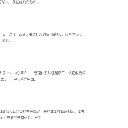
注册号输入、获证组织名称即...
目 录 1、认证证书及标志的使用说明2、监督/再认证
停、...
申诉的处理说明6、争议的处理说明7、组织信息变更通报
理规定 附件 1：认证标志使用方案备案申请表附件 2：组织
证证书和标志介绍1)认证证书：中电投工程研究检测评定中
 录 一、中心简介二、管理体系认证程序三、认证收费标
符合认证要求所颁发的证明文件，有效期三年。2)认证标
知一、中心简介中国...
予的认证标志。中心徽标的基本颜色为蓝色。在特定情况
色。当用于认证证书时，中心徽标的颜色与各管理体系认
院标志，经国家工商总局注册，中心拥有其使用权。中心
家电子工程建筑及环境性能质量检验检测中心（以下简称
网页等，不允许也不授权其他任何组织使用该徽标。中心
备质量检验检测中心（以下简称国家健康养老质检中
志，标志为：中心认证标识的颜色1.2认证证书和认证标
（以下简称行业中心）、工业节能与绿色发展评价中心、
、财政部和认监委的有关规定，并经成本核算后制定。本办
用认证证书和标志，以增加市场竞争力，但应遵守以下规
投检测中心）。国家电子工程质检中心、国家健康养老质
C）开展的管理体系、产品...
的要求,不得使 CEETC和（或）认证制度声誉受损，失去公众信
号：2019国认监认字（665）号和2019国认监认字