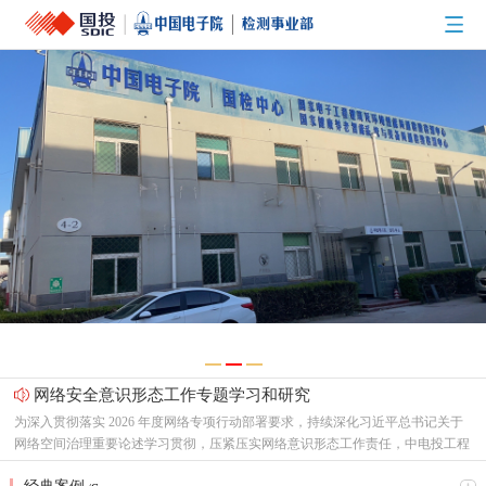
网络安全意识形态工作专题学习和研究
为深入贯彻落实 2026 年度网络专项行动部署要求，持续深化习近平总书记关于
网络空间治理重要论述学习贯彻，压紧压实网络意识形态工作责任，中电投工程
研究检测评定中心有限公司（以下简称“中心”）党总支召开专题支委会，集中研
节能新起点，低碳向未来！