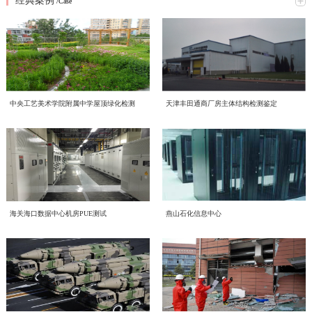
经典案例
究网络意识形态重点工作，全面梳理工作提升方向、明确落实举措。结合本次会
/Case
2026年6月16日，中电投检测中心以线上线下相结合的形式，开展了一场主题鲜
议精神，形成专题学习研讨材料如下：一、提高政治站位，深刻认识网络意识形
明的环保知识学习活动，积极响应2026年全国低碳日“绿色转型 全民同行”主题号
态工作核心意义互联网是意识形态斗争的主阵地、主战场、最前沿，网络意识形
召。一、三部宣传片，共学绿色理念 本次学习重点围绕三部权威宣传片展开，
态安全直接关系政治安全、舆论安全和单位长远发展。习近平总书记深刻指
喜报！中电投工程研究检测评定中心成功获批CNAS温室气体
三部宣传片，视角不同、侧重各异，但指向同一个目标——让绿色低碳成为每个
出；“过不了互联网这一关，就过不了长期执政这一关，必须坚持正能量是总要
近日，中电投工程研究检测评定中心有限公司（以下简称中心）顺利通过中国合
审定与核查认可资质
人的行动自觉。 2026年全国低碳日“绿色转型 全民同行”主题宣传片 由生态环境
求、管得住是硬道理、用得好是真本事，持续健全网络生态治理长效机制，营造
格评定国家认可委员会（CNAS）严格评审，成功取得温室气体审定和核查分项
部发布，紧扣今年全国低碳日主题，号召全社会共同参与绿色转型，强调低碳发
风清气正的网络空间”。中心运营自有新媒体宣传平台，党员、职工线上交流、
认可资质，认可注册号为CNAS VV048-EI。此次资质的成功获批，标志着中心
展不是选择题，而是必答题。 2026年全国节能宣传周“节能新起点 低碳向未
赋能合规高质量发展 中电投检测中心承接国投健康公司启动
对外业务宣传频次高，各类线上内容发布、网络言论行为都直接代表单位形象、
中央工艺美术学院附属中学屋顶绿化检测
天津丰田通商厂房主体结构检测鉴定
温室气体核查、碳资产管理与低碳技术服务能力正式获得国家级、国际化权威认
来”主题视频 聚焦工业和信息化系统节能降碳实践，展示各领域在节能提效、绿
传导价值导向。全体党员干部要切实提高政治判断力、政治领悟力、政治执行
为进一步规范集团内企业经营管理、夯实合规运营根基、提升产业服务质效，助
质量、环境、职业健康安全管理体系建设工作
可，核心技术实力与合规服务水平迈入行业先进梯队。 中国合格评定国家认可
色制造方面的探索与成果，为行业绿色发展提供方向指引。 2026年公共机构节
力，摒弃 “重业务、轻网信” 的片面认知，把网络意识形态工作摆在党建重点位
力企业高质量、可持续、安全化发展，中国电子工程设计院股份有限公司全资子
委员会（CNAS）是国内权威的实验室与检验检测机构认可机构，其认可资质具
能降碳《守望未来》主题宣传片 以公共机构为切入点，讲述节能降碳背后的责
置，坚持守土有责、守土负责、守土尽责，牢牢管好、守好、用好各类网络阵
公司中电投工程研究检测评定中心有限公司（以下简称“中电投检测中心”）承接
备国际互认效力，严格遵循ISO 14064系列国际标准及国家温室气体审定核查相
CECS协会标准《电子工业化学品系统验收标准（送审稿）》
任与担当，传递"节约资源就是守护未来"的理念，展现公共机构在绿色转型中的
地。二、对标专项部署，明晰网络意识形态两大重点工作任务会议传达上级
了国投健康产业投资有限公司（以下简称“国投健康”）质量、环境、职业健康安
关准则，评审标准严苛、涵盖范围全面，是衡量机构碳核查技术能力、公正性与
示范引领作用。二、立足"十五五"，践行全流程绿色理念在中国电子工程设计院
2026 年度网络专项行动工作要求，结合中心运营管理实际，梳理当前网络意识
近日，由中国电子工程设计院股份有限公司国家电子工程建筑及环境性能质量检
审查会顺利召开
全管理三体系建设项目。并于近日组织召开质量、环境、职业健康安全管理三体
权威性的核心标杆，获得该项认可意味着机构出具的温室气体审定、核查结果可
股份有限公司的引领下，我们立足“十五五”碳排放双控新要求，从设计、施工到
形态工作提升方向，明确两项核心工作抓手：（一）从严规范新媒体平台发布流
验检测中心主编的中国工程建设标准化协会标准《电子工业化学品系统验收标准
系建设项目启动会。本次启动的三体系建设，严格对标 GB/T 19001-2016/ISO
获得全球多个国家和地区的认可，具备极强的公信力与法律效力。 评审过程
运维全流程践行绿色发展理念。 设计阶段，优先采用节能环保技术方案，从源
程，刚性落实 “三校三审” 机制新媒体是对外宣传、传递单位声音的重要载体，
（送审稿）》（以下简称《标准》）审查会在北京召开。近年来，随着国内半导
9001:2015质量管理体系、GB/T 24001-2016/ISO 14001:2015环境管理体系、GB/T
中电投检测中心为工业建筑进行火灾后检测鉴定—全维度检
中，CNAS评审组通过资料审核、现场核查、体系核查等多维度、全流程严苛评
头降低碳排放； 施工阶段，严控资源消耗与废弃物排放，推动绿色建造落地；
内容导向容不得半点疏漏。将继续完善中心自有新媒体平台信息发布全流程管控
体集成电路、平板显示等行业的快速发展，高纯化学品系统作为整个电子工程建
45001-2020/ISO 45001:2018职业健康安全管理体系。结合标准条款和国投健康运
海关海口数据中心机房PUE测试
燕山石化信息中心
审，对中心温室气体量化核算、排放核查、数据溯源管理、质量管理体系等核心
运维阶段，持续优化能源管理，以精细化运营实现长效减碳。三、从点滴做起，
近期，我中心针对某电厂烟囱火灾事件完成全面检测鉴定工作。本次鉴定严格依
测+仿真分析
体系，严格执行 “三校三审” 制度，实现内容发布闭环管理。1. 严格执行 “三校三
设的重要组成部分，建设需求日益增加、技术要求不断提升。而目前国内涉及化
营服务核心业务场景，启动会明确了体系文件编制、流程梳理、审核认证等全流
能力进行全面核验。评审组充分肯定了中心在低碳技术领域的专业积累、完善的
共建低碳企业节能不是口号，而是每一天的行动：节约每一度电，珍惜每一张
据《火灾后工程结构鉴定标准》《烟囱工程技术标准》《工业建筑可靠性鉴定标
审” 制度：落实三级审核流程，每一级审核均留存书面或线上审核记录，做到全
学品系统质量和验收细则的标准缺失，现行GB 50781、等标准多是从设计、建
程工作安排，确保体系建设贴合企业实际经营情况，真正实现标准化落地、常态
管理程序以及严谨的技术服务流程，最终确认中心完全符合温室气体审定与核查
纸，选择绿色出行让我们携手共建低碳企业，为美丽中国贡献力量！
准》等国家标准，通过实体检测、温度场仿真、力学分析等多维度评估，明确烟
程可追溯；2. 严把内容导向关口：所有对外发布图文、短视频、工作动态、宣传
造的角度，对电子工业气体系统进行技术规定，从质量控制角度目前的做法基本
环境噪声检测，守护城市声环境质量
化运行、长效化赋能。作为本次三体系建设工作的技术支撑单位，中电投检测中
机构认可规范要求，准予获批相关认可资质。 作为深耕工程检测、评定与绿色
囱结构现状及后续处置方向，为电厂安全生产提供科学支撑。（1）全维度检测
材料，必须坚守正确政治方向、舆论导向、价值取向，重点核查政策表述、行业
是引用SEMI、ASTM等国外标准，一方面缺少技术一致性，另一方面制约了国
心将持续推进国投健康三体系建设、运行、认证工作，以标准化管理赋能健康产
低碳技术服务领域的专业机构，中电投工程研究检测评定中心有限公司长期聚
随着我国经济发展和城市化进程的加速，噪声污染已成为现代社会中一个日益突
覆盖 核心指标符合规范本次检测首先核查烟囱结构体系及平面布置，确认该钢
宣传、对外口径，杜绝模糊表述、片面化表达、导向偏差内容上线；3. 常态化开
内相关产业的发展。本标准从立项开始，就得到了CECS 电子工程分会的大力支
业高质量发展，助力国投健康全力打造管理规范、服务优质、安全可控、可持续
焦“双碳”战略落地，深耕绿色低碳产业赛道，持续完善碳服务技术体系，组建专
出的环境问题。环境噪声检测作为治理噪声污染的重要环节，对提升环境的健康
筋混凝土筒体整体布置与原设计图纸完全一致。地基基础未见不均匀沉降、滑移
展平台自查自纠，定期梳理历史发布内容，及时清理过时、存在风险隐患的信
持和行业的高度关注，组建了涵盖业主单位、设计院、施工单位、材料和设备供
发展的长效管理机制。
业碳核查技术团队，深耕电子电气设备，工业机械，食品，土木工程，建材等多
及舒适度具有重要意义。 中电投工程研究检测评定中心有限公司（以下简称中
或整体倾斜现象，后续仍需按规范持续开展沉降观测。外观质量检查显示，火灾
结构检测的智能化升级路径——智慧监测赋能工业装备
息，建立宣传内容负面清单，从源头防范舆情风险。（二）常态化开展党员专题
应商、检测和技术服务机构等20多家参编单位的编制组。中国工程建设标准化协